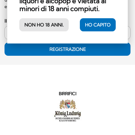
liquori e alcopop è vietata ai
esclusa la categoria dei superalcolici)!
minori di 18 anni compiuti.
Il vostro indirizzo e-mail
NON HO 18 ANNI.
HO CAPITO
REGISTRAZIONE
BIRRIFICI