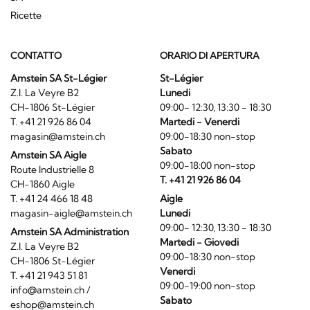
Ricette
CONTATTO
ORARIO DI APERTURA
Amstein SA St-Légier
St-Légier
Z.I. La Veyre B2
Lunedi
CH-1806 St-Légier
09:00- 12:30, 13:30 - 18:30
T. +41 21 926 86 04
Martedi - Venerdi
magasin@amstein.ch
09:00-18:30 non-stop
Sabato
Amstein SA Aigle
09:00-18:00 non-stop
Route Industrielle 8
T. +41 21 926 86 04
CH-1860 Aigle
T. +41 24 466 18 48
Aigle
magasin-aigle@amstein.ch
Lunedi
09:00- 12:30, 13:30 - 18:30
Amstein SA Administration
Martedi - Giovedi
Z.I. La Veyre B2
09:00-18:30 non-stop
CH-1806 St-Légier
Venerdi
T. +41 21 943 51 81
09:00-19:00 non-stop
info@amstein.ch
/
Sabato
eshop@amstein.ch