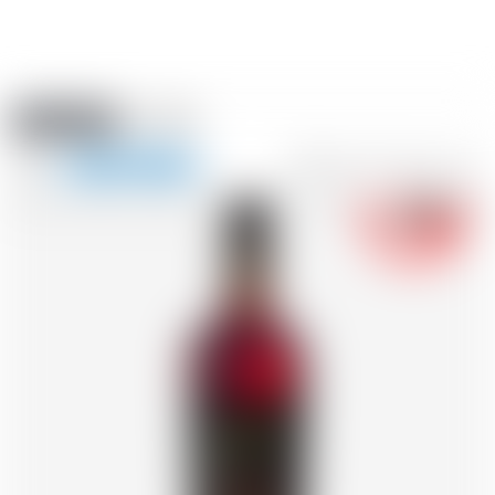
Amstein PRO
EVENTI
0
Mostra
-18
la
FR
DE
EN
IT
navigazione