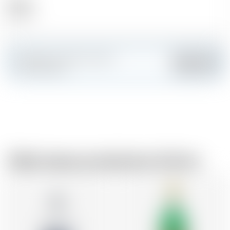
Alcool
28.00 %
Fai colpo e crea la tua carta
Aggiungere
personalizzata
Dallo stesso produttore di birra