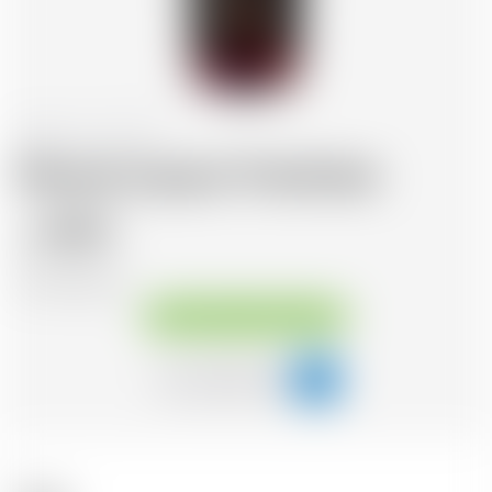
Svizzera
70 cl
Morand Liqueur Framboise
30.12
CHF
CHF
41.99
/Litre
Disponibile immediatamente