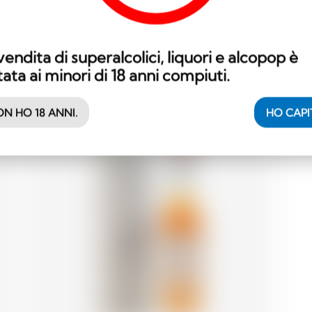
Tariquet
D
37.01
vendita di superalcolici, liquori e alcopop è
CHF
tata ai minori di 18 anni compiuti.
N HO 18 ANNI.
HO CAP
-18