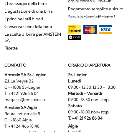
ordini presso il Drive-In
Il brasssagio della birra
Pagamento semplice e sicuro
Degustazione di una birra
Servizio clienti efficiente !
Il principali stili birrari
Conservazione della birra
La scelta di birre per AMSTEIN
SA
Ricette
CONTATTO
ORARIO DI APERTURA
Amstein SA St-Légier
St-Légier
Z.I. La Veyre B2
Lunedi
CH-1806 St-Légier
09:00- 12:30, 13:30 - 18:30
T. +41 21 926 86 04
Martedi - Venerdi
magasin@amstein.ch
09:00-18:30 non-stop
Sabato
Amstein SA Aigle
09:00-18:00 non-stop
Route Industrielle 8
T. +41 21 926 86 04
CH-1860 Aigle
T. +41 24 466 18 48
Aigle