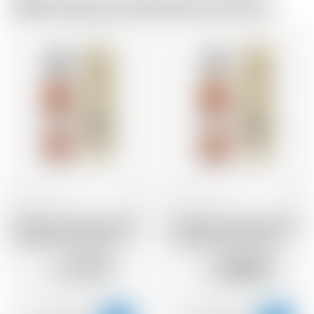
Dallo stesso produttore di birra
Francia
70 cl
Francia
70 cl
Armagnac Castarede 1972
Armagnac Castarede 1974
* avec étui et avec cire
* avec étui et avec cire
211.19
188.85
CHF
CHF