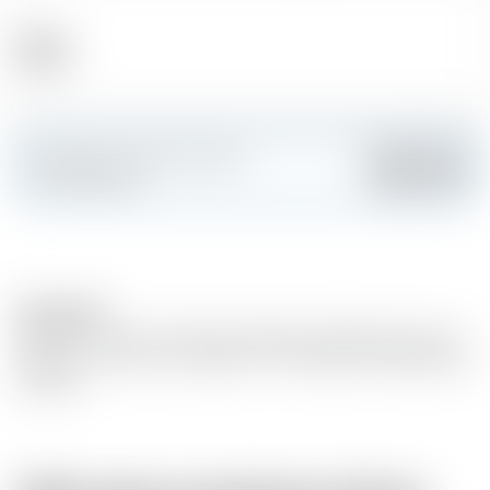
Alcool
40.00 %
Fai colpo e crea la tua carta
Aggiungere
personalizzata
Description
Matured in oak wood barrels. Basedon distilled white wine
(grape wine variety : Ugni blanc- Colombrad, Folle Blanche
et Baco).