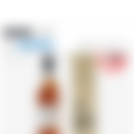
Amstein PRO
EVENTI
0
Mostra
-18
la
FR
DE
EN
IT
navigazione