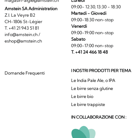
magasin-aigle@amstein.ch
Lunedi
09:00- 12:30, 13:30 - 18:30
Amstein SA Administration
Martedi - Giovedi
Z.I. La Veyre B2
09:00-18:30 non-stop
CH-1806 St-Légier
Venerdi
T. +41 21 943 51 81
09:00-19:00 non-stop
info@amstein.ch
/
Sabato
eshop@amstein.ch
09:00-17:00 non-stop
T. +41 24 466 18 48
I NOSTRI PRODOTTI PER TEMA
Domande Frequenti
Le India Pale Ale, o IPA
Le birre senza glutine
Le birre bio
Le birre trappiste
IN COLLABORAZIONE CON :