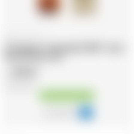
Francia
70 cl
Armagnac Castarede 1965 * avec
étui et avec cire
338.20
CHF
CHF
483.14
/Litre
Disponibile immediatamente