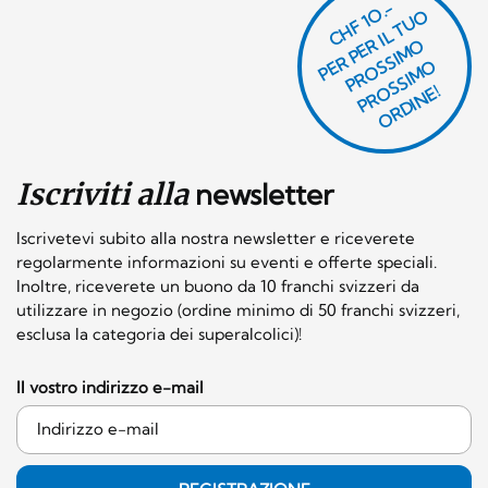
CHF 1O.-
P
R
P
E
R I
L
T
U
O
P
R
O
SI
M
P
R
S
SI
M
O
R
DI
N
O
E
S
O
O
E!
Iscriviti alla
newsletter
Iscrivetevi subito alla nostra newsletter e riceverete
regolarmente informazioni su eventi e offerte speciali.
Inoltre, riceverete un buono da 10 franchi svizzeri da
utilizzare in negozio (ordine minimo di 50 franchi svizzeri,
esclusa la categoria dei superalcolici)!
Il vostro indirizzo e-mail