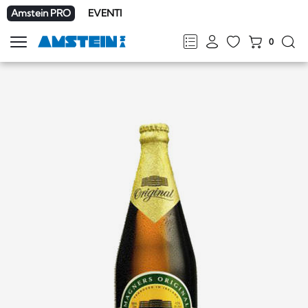
Amstein PRO
EVENTI
0
Mostra
la
FR
DE
EN
IT
navigazione