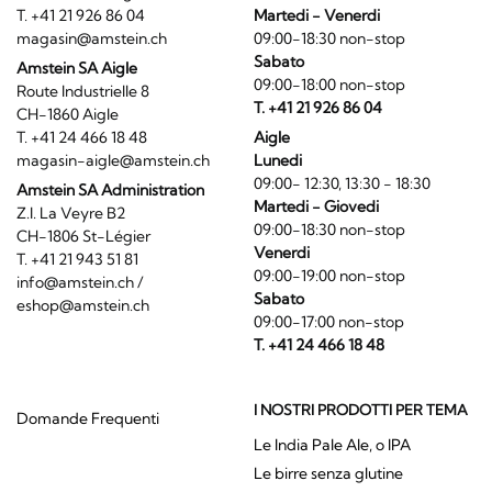
T. +41 21 926 86 04
Martedi - Venerdi
magasin@amstein.ch
09:00-18:30 non-stop
Sabato
Amstein SA Aigle
09:00-18:00 non-stop
Route Industrielle 8
T. +41 21 926 86 04
CH-1860 Aigle
T. +41 24 466 18 48
Aigle
magasin-aigle@amstein.ch
Lunedi
09:00- 12:30, 13:30 - 18:30
Amstein SA Administration
Martedi - Giovedi
Z.I. La Veyre B2
09:00-18:30 non-stop
CH-1806 St-Légier
Venerdi
T. +41 21 943 51 81
09:00-19:00 non-stop
info@amstein.ch
/
Sabato
eshop@amstein.ch
09:00-17:00 non-stop
T. +41 24 466 18 48
I NOSTRI PRODOTTI PER TEMA
Domande Frequenti
Le India Pale Ale, o IPA
Le birre senza glutine