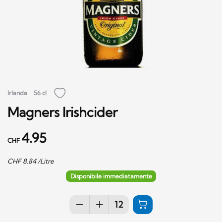
Irlanda
56 cl
Magners Irishcider
4.95
CHF
CHF
8.84
/Litre
Disponibile immediatamente