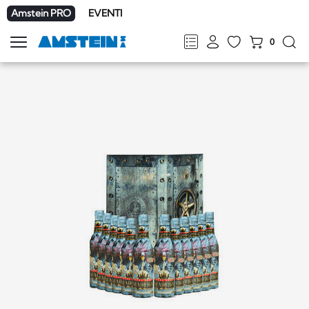
Amstein PRO
EVENTI
0
Mostra
la
FR
DE
EN
IT
navigazione