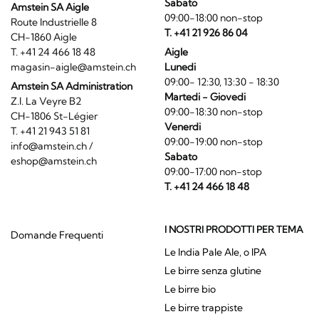
Sabato
Amstein SA Aigle
09:00-18:00 non-stop
Route Industrielle 8
T. +41 21 926 86 04
CH-1860 Aigle
T. +41 24 466 18 48
Aigle
magasin-aigle@amstein.ch
Lunedi
09:00- 12:30, 13:30 - 18:30
Amstein SA Administration
Martedi - Giovedi
Z.I. La Veyre B2
09:00-18:30 non-stop
CH-1806 St-Légier
Venerdi
T. +41 21 943 51 81
09:00-19:00 non-stop
info@amstein.ch
/
Sabato
eshop@amstein.ch
09:00-17:00 non-stop
T. +41 24 466 18 48
I NOSTRI PRODOTTI PER TEMA
Domande Frequenti
Le India Pale Ale, o IPA
Le birre senza glutine
Le birre bio
Le birre trappiste