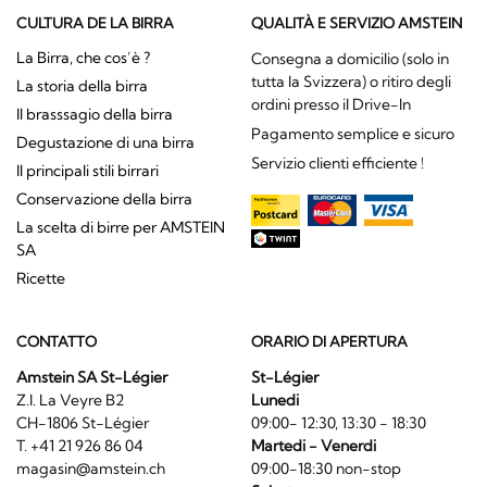
CULTURA DE LA BIRRA
QUALITÀ E SERVIZIO AMSTEIN
La Birra, che cos’è ?
Consegna a domicilio (solo in
tutta la Svizzera) o ritiro degli
La storia della birra
ordini presso il Drive-In
Il brasssagio della birra
Pagamento semplice e sicuro
Degustazione di una birra
Servizio clienti efficiente !
Il principali stili birrari
Conservazione della birra
La scelta di birre per AMSTEIN
SA
Ricette
CONTATTO
ORARIO DI APERTURA
Amstein SA St-Légier
St-Légier
Z.I. La Veyre B2
Lunedi
CH-1806 St-Légier
09:00- 12:30, 13:30 - 18:30
T. +41 21 926 86 04
Martedi - Venerdi
magasin@amstein.ch
09:00-18:30 non-stop