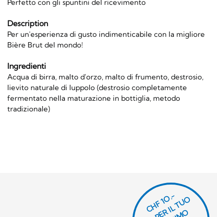
Perfetto con gli spuntini del ricevimento
Description
Per un'esperienza di gusto indimenticabile con la migliore
Bière Brut del mondo!
Ingredienti
Acqua di birra, malto d'orzo, malto di frumento, destrosio,
lievito naturale di luppolo (destrosio completamente
fermentato nella maturazione in bottiglia, metodo
tradizionale)
CHF 1O.-
P
R
P
E
R I
L
T
U
O
P
R
O
SI
M
P
R
S
SI
M
O
R
DI
N