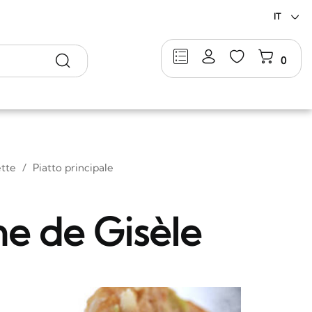
IT
Ricerca
0
ette
Piatto principale
e de Gisèle