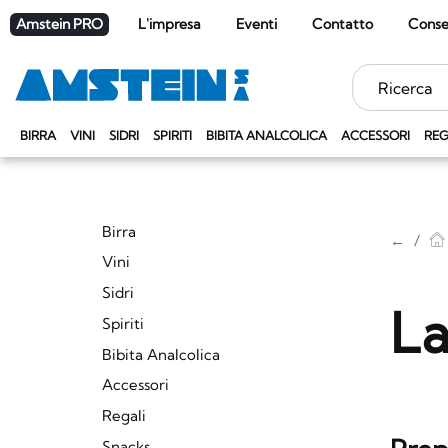
Amstein PRO
L'impresa
Eventi
Contatto
Cons
Parole
chiave
BIRRA
VINI
SIDRI
SPIRITI
BIBITA ANALCOLICA
ACCESSORI
REG
Birra
←
Vini
Sidri
La
Spiriti
Bibita Analcolica
Accessori
Regali
Snacks