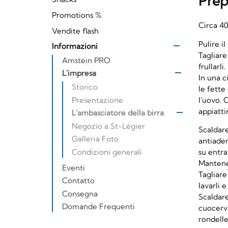
Prep
Promotions %
Circa 4
Vendite flash
Pulire i
Informazioni
Tagliare
Amstein PRO
frullarli.
L'impresa
In una c
Storico
le fette
l'uovo. 
Presentazione
appiattir
L'ambasciatore della birra
Negozio a St-Légier
Scaldare
Galleria Foto
antiader
Condizioni generali
su entram
Mantene
Eventi
Tagliare
Contatto
lavarli e
Consegna
Scaldare
Domande Frequenti
cuocerv
rondelle