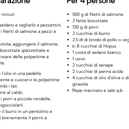
arazione
Per 4 persone
0 minuti
500 g di filetti di salmone
2 fette biscottate
l sedano e tagliarlo a pezzettini.
150 g di porri
 i filetti di salmone a pezzi e
2 cucchiai di burro
2,5 dl di brodo di pollo o ve
iotola, aggiungere il salmone,
6-8 cucchiai di Hopus
 biscottate spezzettate e
1 costa di sedano bianco
Creare delle polpettine e
1 uovo
le.
2 cucchiai di senape
2 cucchiai di panna acida
 l'olio in una padella
4 cucchiai di olio d'oliva o di
ente e cuocervi le polpettine
girasole
bi i lati.
Pepe macinato e sale q.b.
re al caldo.
 i porri a piccole rondelle,
 sgocciolarli.
 il burro in un pentolino e
i brevemente il porro a
.