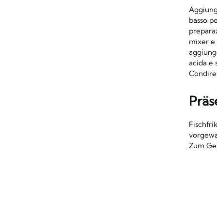
Aggiung
basso pe
prepara
mixer e 
aggiunge
acida e 
Condire 
Präs
Fischfri
vorgewä
Zum Ger