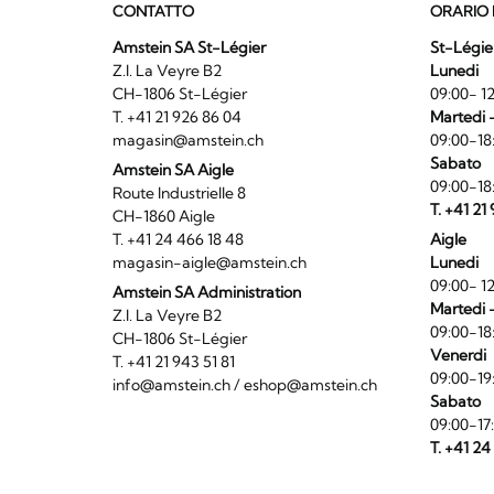
CONTATTO
ORARIO 
Amstein SA St-Légier
St-Légie
Z.I. La Veyre B2
Lunedi
CH-1806 St-Légier
09:00- 12
T. +41 21 926 86 04
Martedi 
magasin@amstein.ch
09:00-18
Sabato
Amstein SA Aigle
09:00-18
Route Industrielle 8
T. +41 21
CH-1860 Aigle
T. +41 24 466 18 48
Aigle
magasin-aigle@amstein.ch
Lunedi
09:00- 12
Amstein SA Administration
Martedi 
Z.I. La Veyre B2
09:00-18
CH-1806 St-Légier
Venerdi
T. +41 21 943 51 81
09:00-19
info@amstein.ch
/
eshop@amstein.ch
Sabato
09:00-17
T. +41 24