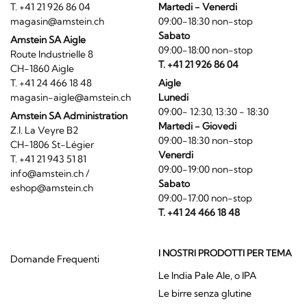
T. +41 21 926 86 04
Martedi - Venerdi
magasin@amstein.ch
09:00-18:30 non-stop
Sabato
Amstein SA Aigle
09:00-18:00 non-stop
Route Industrielle 8
T. +41 21 926 86 04
CH-1860 Aigle
T. +41 24 466 18 48
Aigle
magasin-aigle@amstein.ch
Lunedi
09:00- 12:30, 13:30 - 18:30
Amstein SA Administration
Martedi - Giovedi
Z.I. La Veyre B2
09:00-18:30 non-stop
CH-1806 St-Légier
Venerdi
T. +41 21 943 51 81
09:00-19:00 non-stop
info@amstein.ch
/
Sabato
eshop@amstein.ch
09:00-17:00 non-stop
T. +41 24 466 18 48
I NOSTRI PRODOTTI PER TEMA
Domande Frequenti
Le India Pale Ale, o IPA
Le birre senza glutine