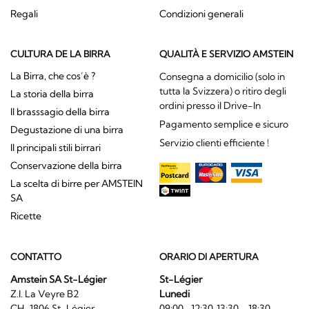
Regali
Condizioni generali
CULTURA DE LA BIRRA
QUALITÀ E SERVIZIO AMSTEIN
La Birra, che cos’è ?
Consegna a domicilio (solo in
tutta la Svizzera) o ritiro degli
La storia della birra
ordini presso il Drive-In
Il brasssagio della birra
Pagamento semplice e sicuro
Degustazione di una birra
Servizio clienti efficiente !
Il principali stili birrari
Conservazione della birra
La scelta di birre per AMSTEIN
SA
Ricette
CONTATTO
ORARIO DI APERTURA
Amstein SA St-Légier
St-Légier
Z.I. La Veyre B2
Lunedi
CH-1806 St-Légier
09:00- 12:30, 13:30 - 18:30