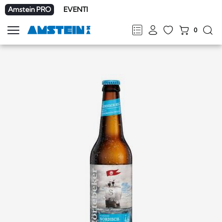
Amstein PRO
EVENTI
0
Mostra
la
FR
DE
EN
IT
navigazione