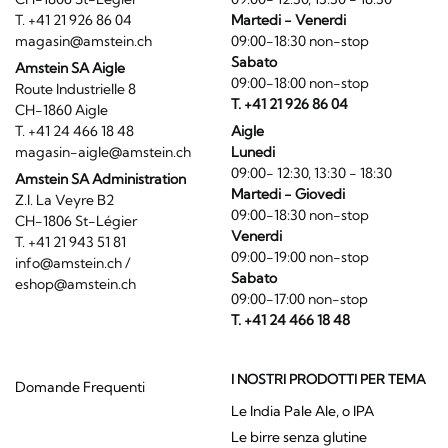
T. +41 21 926 86 04
Martedi - Venerdi
magasin@amstein.ch
09:00-18:30 non-stop
Sabato
Amstein SA Aigle
09:00-18:00 non-stop
Route Industrielle 8
T. +41 21 926 86 04
CH-1860 Aigle
T. +41 24 466 18 48
Aigle
magasin-aigle@amstein.ch
Lunedi
09:00- 12:30, 13:30 - 18:30
Amstein SA Administration
Martedi - Giovedi
Z.I. La Veyre B2
09:00-18:30 non-stop
CH-1806 St-Légier
Venerdi
T. +41 21 943 51 81
09:00-19:00 non-stop
info@amstein.ch
/
Sabato
eshop@amstein.ch
09:00-17:00 non-stop
T. +41 24 466 18 48
I NOSTRI PRODOTTI PER TEMA
Domande Frequenti
Le India Pale Ale, o IPA
Le birre senza glutine