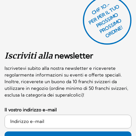
CHF 1O.-
P
R
P
E
R I
L
T
U
O
P
R
O
SI
M
P
R
S
SI
M
O
R
DI
N
O
E
S
O
O
E!
Iscriviti alla
newsletter
Iscrivetevi subito alla nostra newsletter e riceverete
regolarmente informazioni su eventi e offerte speciali.
Inoltre, riceverete un buono da 10 franchi svizzeri da
utilizzare in negozio (ordine minimo di 50 franchi svizzeri,
esclusa la categoria dei superalcolici)!
Il vostro indirizzo e-mail