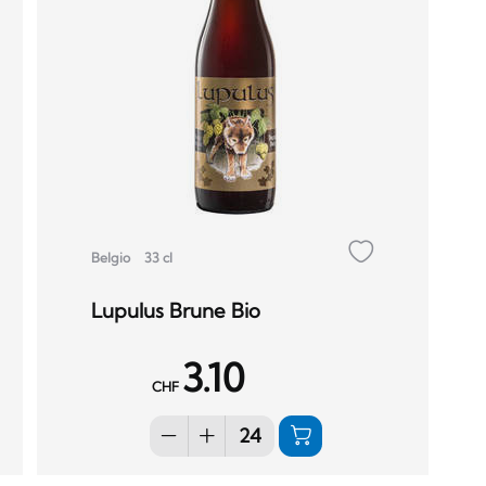
Belgio
33 cl
Lupulus Brune Bio
3.10
CHF