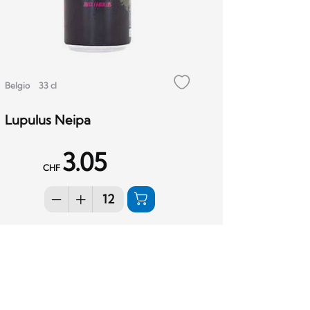
Belgio
33 cl
Lupulus Neipa
3.05
CHF