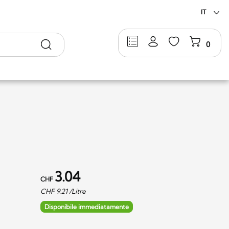
IT
Ricerca
0
3.04
CHF
CHF
9.21
/Litre
Disponibile immediatamente