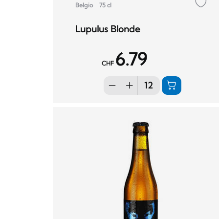
Belgio
75 cl
Lupulus Blonde
6.79
CHF