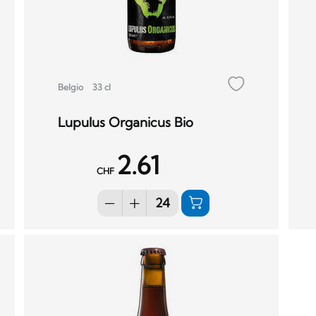
Belgio
33 cl
Lupulus Organicus Bio
2.61
CHF