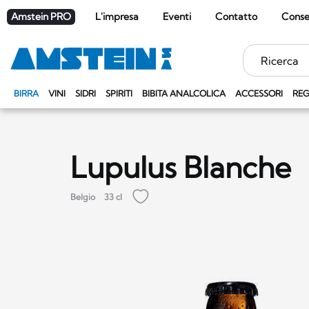
Amstein PRO
L'impresa
Eventi
Contatto
Cons
Parole
chiave
BIRRA
VINI
SIDRI
SPIRITI
BIBITA ANALCOLICA
ACCESSORI
REG
Lupulus Blanche
Belgio
33 cl