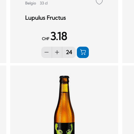
Belgio
33 cl
Lupulus Fructus
3.18
CHF