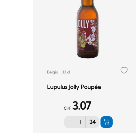
Belgio
33 cl
Lupulus Jolly Poupée
3.07
CHF