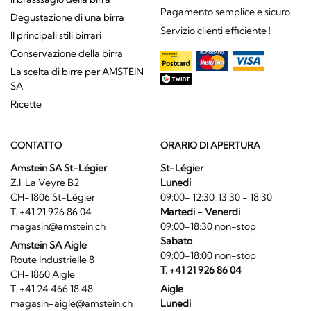
Pagamento semplice e sicuro
Degustazione di una birra
Servizio clienti efficiente !
Il principali stili birrari
Conservazione della birra
La scelta di birre per AMSTEIN
SA
Ricette
CONTATTO
ORARIO DI APERTURA
Amstein SA St-Légier
St-Légier
Z.I. La Veyre B2
Lunedi
CH-1806 St-Légier
09:00- 12:30, 13:30 - 18:30
T. +41 21 926 86 04
Martedi - Venerdi
magasin@amstein.ch
09:00-18:30 non-stop
Sabato
Amstein SA Aigle
09:00-18:00 non-stop
Route Industrielle 8
T. +41 21 926 86 04
CH-1860 Aigle
T. +41 24 466 18 48
Aigle
magasin-aigle@amstein.ch
Lunedi