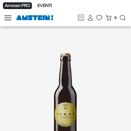
Amstein PRO
EVENTI
0
Mostra
la
FR
DE
EN
IT
navigazione