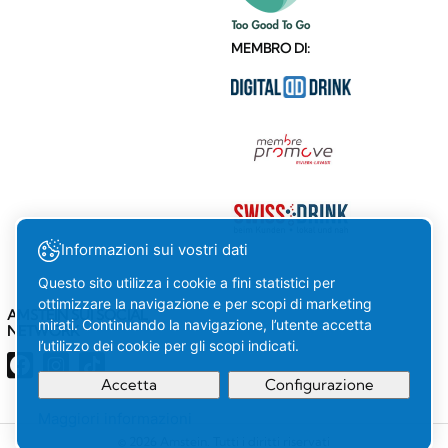
MEMBRO DI:
Informazioni sui vostri dati
Questo sito utilizza i cookie a fini statistici per
ottimizzare la navigazione e per scopi di marketing
AMSTEIN SUI SOCIAL
mirati. Continuando la navigazione, l’utente accetta
NETWORK
l’utilizzo dei cookie per gli scopi indicati.
Accetta
Configurazione
Maggiori informazioni
La tua
OK
© 2026 Amstein. Tutti i diritti riservati