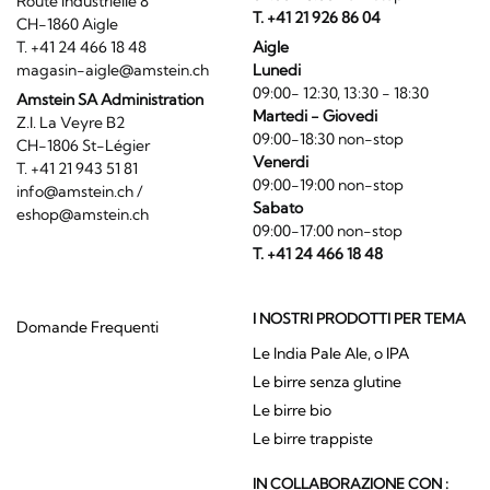
Route Industrielle 8
T. +41 21 926 86 04
CH-1860 Aigle
T. +41 24 466 18 48
Aigle
magasin-aigle@amstein.ch
Lunedi
09:00- 12:30, 13:30 - 18:30
Amstein SA Administration
Martedi - Giovedi
Z.I. La Veyre B2
09:00-18:30 non-stop
CH-1806 St-Légier
Venerdi
T. +41 21 943 51 81
09:00-19:00 non-stop
info@amstein.ch
/
Sabato
eshop@amstein.ch
09:00-17:00 non-stop
T. +41 24 466 18 48
I NOSTRI PRODOTTI PER TEMA
Domande Frequenti
Le India Pale Ale, o IPA
Le birre senza glutine
Le birre bio
Le birre trappiste
IN COLLABORAZIONE CON :