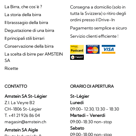
La Birra, che cos’è ?
Consegna a domicilio (solo in
tutta la Svizzera) o ritiro degli
La storia della birra
ordini presso il Drive-In
Il brasssagio della birra
Pagamento semplice e sicuro
Degustazione di una birra
Servizio clienti efficiente !
Il principali stili birrari
Conservazione della birra
La scelta di birre per AMSTEIN
SA
Ricette
CONTATTO
ORARIO DI APERTURA
Amstein SA St-Légier
St-Légier
Z.I. La Veyre B2
Lunedi
CH-1806 St-Légier
09:00- 12:30, 13:30 - 18:30
T. +41 21 926 86 04
Martedi - Venerdi
magasin@amstein.ch
09:00-18:30 non-stop
Sabato
Amstein SA Aigle
09:00-18:00 non-stop