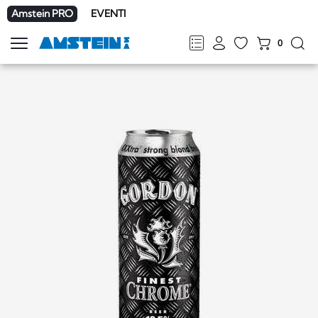
Amstein PRO
EVENTI
0
Mostra
la
FR
DE
EN
IT
navigazione