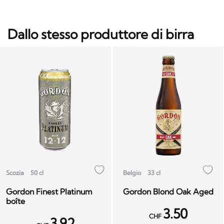
Dallo stesso produttore di birra
Scozia
50 cl
Belgio
33 cl
Gordon Finest Platinum
Gordon Blond Oak Aged
boîte
3.50
CHF
3.92