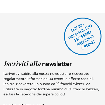
CHF 1O.-
P
R
P
E
R I
L
T
U
O
P
R
O
SI
M
P
R
S
SI
M
O
R
DI
N
O
E
S
O
O
E!
Iscriviti alla
newsletter
Iscrivetevi subito alla nostra newsletter e riceverete
regolarmente informazioni su eventi e offerte speciali.
Inoltre, riceverete un buono da 10 franchi svizzeri da
utilizzare in negozio (ordine minimo di 50 franchi svizzeri,
esclusa la categoria dei superalcolici)!