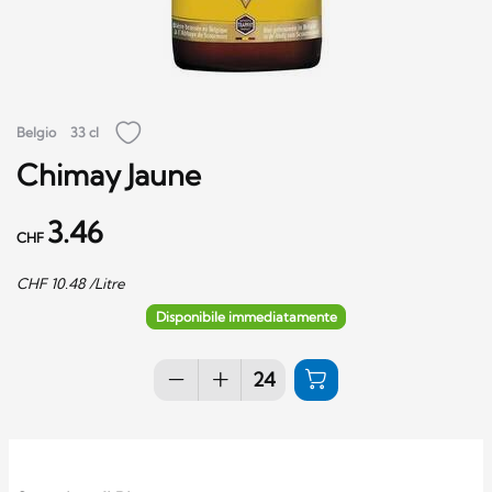
Belgio
33 cl
Chimay Jaune
3.46
CHF
CHF
10.48
/Litre
Disponibile immediatamente