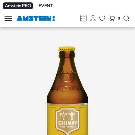
Amstein PRO
EVENTI
0
Mostra
la
FR
DE
EN
IT
navigazione