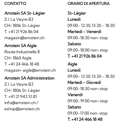
CONTATTO
ORARIO DI APERTURA
Amstein SA St-Légier
St-Légier
Z.I. La Veyre B2
Lunedi
CH-1806 St-Légier
09:00- 12:30, 13:30 - 18:30
T. +41 21 926 86 04
Martedi - Venerdi
magasin@amstein.ch
09:00-18:30 non-stop
Sabato
Amstein SA Aigle
09:00-18:00 non-stop
Route Industrielle 8
T. +41 21 926 86 04
CH-1860 Aigle
T. +41 24 466 18 48
Aigle
magasin-aigle@amstein.ch
Lunedi
09:00- 12:30, 13:30 - 18:30
Amstein SA Administration
Martedi - Giovedi
Z.I. La Veyre B2
09:00-18:30 non-stop
CH-1806 St-Légier
Venerdi
T. +41 21 943 51 81
09:00-19:00 non-stop
info@amstein.ch
/
Sabato
eshop@amstein.ch
09:00-17:00 non-stop
T. +41 24 466 18 48