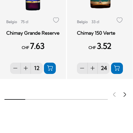
Belgio
75 cl
Belgio
33 cl
Chimay Grande Reserve
Chimay 150 Verte
7.63
3.52
CHF
CHF
Pré
S