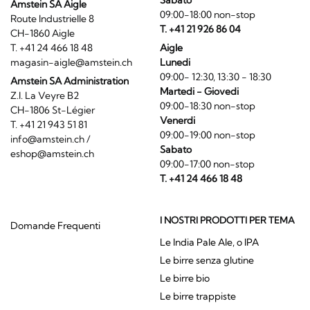
Sabato
Amstein SA Aigle
09:00-18:00 non-stop
Route Industrielle 8
T. +41 21 926 86 04
CH-1860 Aigle
T. +41 24 466 18 48
Aigle
magasin-aigle@amstein.ch
Lunedi
09:00- 12:30, 13:30 - 18:30
Amstein SA Administration
Martedi - Giovedi
Z.I. La Veyre B2
09:00-18:30 non-stop
CH-1806 St-Légier
Venerdi
T. +41 21 943 51 81
09:00-19:00 non-stop
info@amstein.ch
/
Sabato
eshop@amstein.ch
09:00-17:00 non-stop
T. +41 24 466 18 48
I NOSTRI PRODOTTI PER TEMA
Domande Frequenti
Le India Pale Ale, o IPA
Le birre senza glutine
Le birre bio
Le birre trappiste