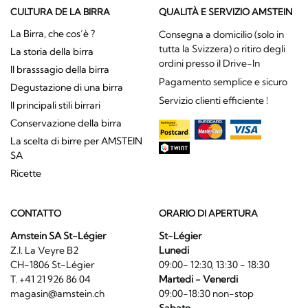
CULTURA DE LA BIRRA
QUALITÀ E SERVIZIO AMSTEIN
La Birra, che cos’è ?
Consegna a domicilio (solo in
tutta la Svizzera) o ritiro degli
La storia della birra
ordini presso il Drive-In
Il brasssagio della birra
Pagamento semplice e sicuro
Degustazione di una birra
Servizio clienti efficiente !
Il principali stili birrari
Conservazione della birra
La scelta di birre per AMSTEIN
SA
Ricette
CONTATTO
ORARIO DI APERTURA
Amstein SA St-Légier
St-Légier
Z.I. La Veyre B2
Lunedi
CH-1806 St-Légier
09:00- 12:30, 13:30 - 18:30
T. +41 21 926 86 04
Martedi - Venerdi
magasin@amstein.ch
09:00-18:30 non-stop