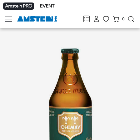
Amstein PRO
EVENTI
0
Mostra
la
FR
DE
EN
IT
navigazione