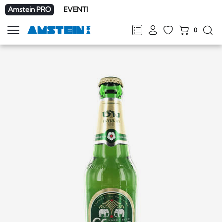
Amstein PRO
EVENTI
0
Mostra
la
FR
DE
EN
IT
navigazione