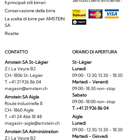
Servizio clienti efficiente !
Il principali stili birrari
Conservazione della birra
La scelta di birre per AMSTEIN
SA
Ricette
CONTATTO
ORARIO DI APERTURA
Amstein SA St-Légier
St-Légier
Z.I. La Veyre B2
Lunedi
CH-1806 St-Légier
09:00- 12:30, 13:30 - 18:30
T. +41 21 926 86 04
Martedi - Venerdi
magasin@amstein.ch
09:00-18:30 non-stop
Sabato
Amstein SA Aigle
09:00-18:00 non-stop
Route Industrielle 8
T. +41 21 926 86 04
CH-1860 Aigle
T. +41 24 466 18 48
Aigle
magasin-aigle@amstein.ch
Lunedi
09:00- 12:30, 13:30 - 18:30
Amstein SA Administration
Martedi - Giovedi
Z.I. La Veyre B2