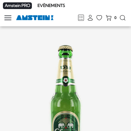
Amstein PRO
EVÈNEMENTS
0
Afficher
la
FR
DE
EN
IT
navigation