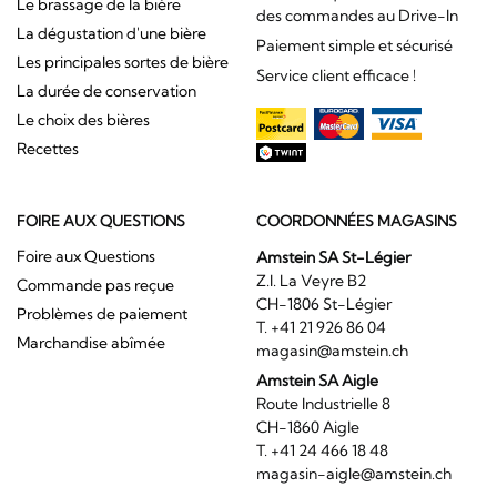
Le brassage de la bière
des commandes au Drive-In
La dégustation d'une bière
Paiement simple et sécurisé
Les principales sortes de bière
Service client efficace !
La durée de conservation
Le choix des bières
Recettes
FOIRE AUX QUESTIONS
COORDONNÉES MAGASINS
Foire aux Questions
Amstein SA St-Légier
Z.I. La Veyre B2
Commande pas reçue
CH-1806 St-Légier
Problèmes de paiement
T. +41 21 926 86 04
Marchandise abîmée
magasin@amstein.ch
Amstein SA Aigle
Route Industrielle 8
CH-1860 Aigle
T. +41 24 466 18 48
magasin-aigle@amstein.ch