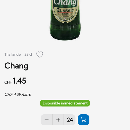
Thailande
33 cl
Chang
1.45
CHF
CHF
4.39
/Litre
Disponible immédiatement