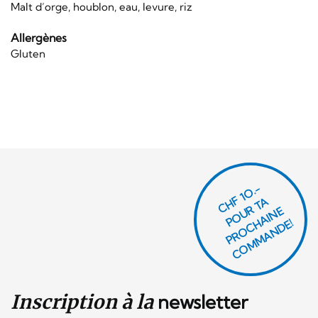
Malt d’orge, houblon, eau, levure, riz
Allergènes
Gluten
CHF 1O.-
P
O
U
R
T
A
P
R
O
C
AI
N
C
O
M
M
A
N
D
E
H
E!
Inscription à la
newsletter