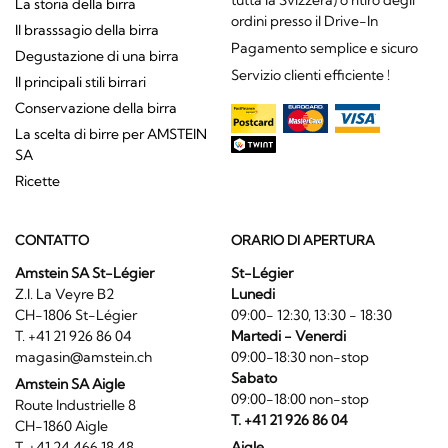
tutta la Svizzera) o ritiro degli
La storia della birra
ordini presso il Drive-In
Il brasssagio della birra
Pagamento semplice e sicuro
Degustazione di una birra
Servizio clienti efficiente !
Il principali stili birrari
Conservazione della birra
La scelta di birre per AMSTEIN
SA
Ricette
CONTATTO
ORARIO DI APERTURA
Amstein SA St-Légier
St-Légier
Z.I. La Veyre B2
Lunedi
CH-1806 St-Légier
09:00- 12:30, 13:30 - 18:30
T. +41 21 926 86 04
Martedi - Venerdi
magasin@amstein.ch
09:00-18:30 non-stop
Sabato
Amstein SA Aigle
09:00-18:00 non-stop
Route Industrielle 8
T. +41 21 926 86 04
CH-1860 Aigle
T. +41 24 466 18 48
Aigle