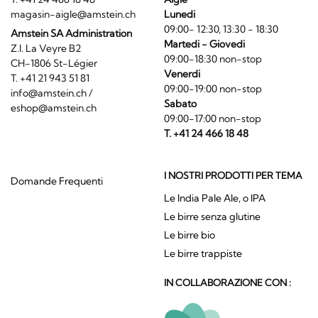
magasin-aigle@amstein.ch
Lunedi
09:00- 12:30, 13:30 - 18:30
Amstein SA Administration
Martedi - Giovedi
Z.I. La Veyre B2
09:00-18:30 non-stop
CH-1806 St-Légier
Venerdi
T. +41 21 943 51 81
09:00-19:00 non-stop
info@amstein.ch
/
Sabato
eshop@amstein.ch
09:00-17:00 non-stop
T. +41 24 466 18 48
I NOSTRI PRODOTTI PER TEMA
Domande Frequenti
Le India Pale Ale, o IPA
Le birre senza glutine
Le birre bio
Le birre trappiste
IN COLLABORAZIONE CON :