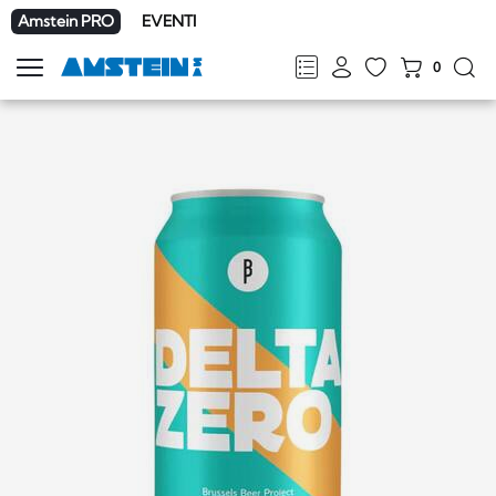
Amstein PRO
EVENTI
0
Mostra
la
FR
DE
EN
IT
navigazione