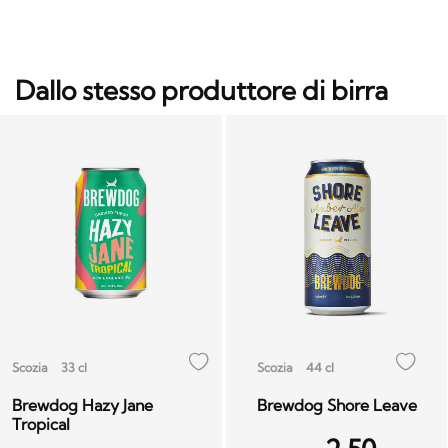
Dallo stesso produttore di birra
Scozia
33 cl
Scozia
44 cl
Brewdog Hazy Jane
Brewdog Shore Leave
Tropical