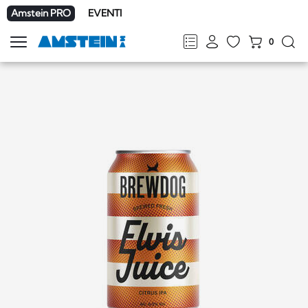
Amstein PRO
EVENTI
0
Mostra
la
FR
DE
EN
IT
navigazione