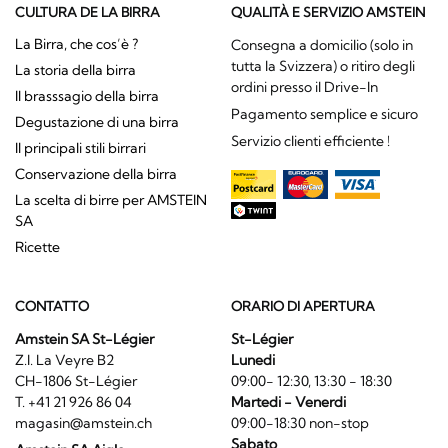
CULTURA DE LA BIRRA
QUALITÀ E SERVIZIO AMSTEIN
La Birra, che cos’è ?
Consegna a domicilio (solo in
tutta la Svizzera) o ritiro degli
La storia della birra
ordini presso il Drive-In
Il brasssagio della birra
Pagamento semplice e sicuro
Degustazione di una birra
Servizio clienti efficiente !
Il principali stili birrari
Conservazione della birra
La scelta di birre per AMSTEIN
SA
Ricette
CONTATTO
ORARIO DI APERTURA
Amstein SA St-Légier
St-Légier
Z.I. La Veyre B2
Lunedi
CH-1806 St-Légier
09:00- 12:30, 13:30 - 18:30
T. +41 21 926 86 04
Martedi - Venerdi
magasin@amstein.ch
09:00-18:30 non-stop
Sabato