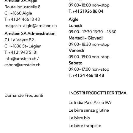
Amstein SA Aigle
09:00-18:00 non-stop
Route Industrielle 8
T. +41 21 926 86 04
CH-1860 Aigle
T. +41 24 466 18 48
Aigle
magasin-aigle@amstein.ch
Lunedi
09:00- 12:30, 13:30 - 18:30
Amstein SA Administration
Martedi - Giovedi
Z.I. La Veyre B2
09:00-18:30 non-stop
CH-1806 St-Légier
Venerdi
T. +41 21 943 51 81
09:00-19:00 non-stop
info@amstein.ch
/
Sabato
eshop@amstein.ch
09:00-17:00 non-stop
T. +41 24 466 18 48
I NOSTRI PRODOTTI PER TEMA
Domande Frequenti
Le India Pale Ale, o IPA
Le birre senza glutine
Le birre bio
Le birre trappiste