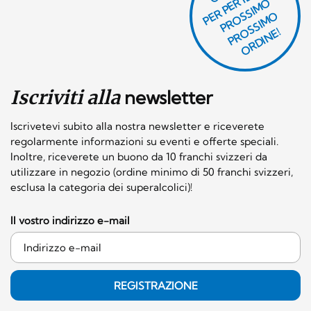
P
R
P
E
R I
L
T
U
O
P
R
O
SI
M
P
R
S
SI
M
O
R
DI
N
O
E
S
O
O
E!
Iscriviti alla
newsletter
Iscrivetevi subito alla nostra newsletter e riceverete
regolarmente informazioni su eventi e offerte speciali.
Inoltre, riceverete un buono da 10 franchi svizzeri da
utilizzare in negozio (ordine minimo di 50 franchi svizzeri,
esclusa la categoria dei superalcolici)!
Il vostro indirizzo e-mail
REGISTRAZIONE