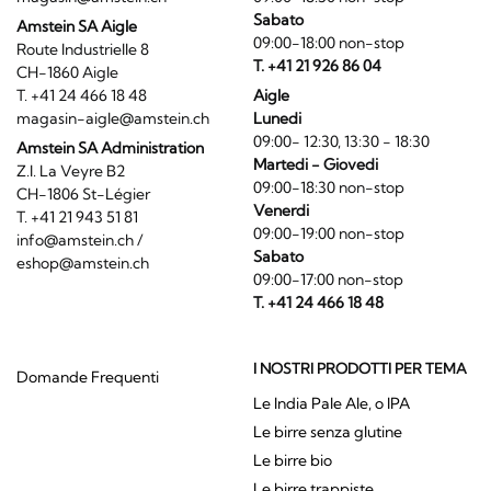
Sabato
Amstein SA Aigle
09:00-18:00 non-stop
Route Industrielle 8
T. +41 21 926 86 04
CH-1860 Aigle
T. +41 24 466 18 48
Aigle
magasin-aigle@amstein.ch
Lunedi
09:00- 12:30, 13:30 - 18:30
Amstein SA Administration
Martedi - Giovedi
Z.I. La Veyre B2
09:00-18:30 non-stop
CH-1806 St-Légier
Venerdi
T. +41 21 943 51 81
09:00-19:00 non-stop
info@amstein.ch
/
Sabato
eshop@amstein.ch
09:00-17:00 non-stop
T. +41 24 466 18 48
I NOSTRI PRODOTTI PER TEMA
Domande Frequenti
Le India Pale Ale, o IPA
Le birre senza glutine
Le birre bio
Le birre trappiste