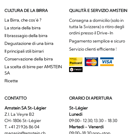
CULTURA DE LA BIRRA
QUALITÀ E SERVIZIO AMSTEIN
La Birra, che cos’è ?
Consegna a domicilio (solo in
tutta la Svizzera) o ritiro degli
La storia della birra
ordini presso il Drive-In
Il brasssagio della birra
Pagamento semplice e sicuro
Degustazione di una birra
Servizio clienti efficiente !
Il principali stili birrari
Conservazione della birra
La scelta di birre per AMSTEIN
SA
Ricette
CONTATTO
ORARIO DI APERTURA
Amstein SA St-Légier
St-Légier
Z.I. La Veyre B2
Lunedi
CH-1806 St-Légier
09:00- 12:30, 13:30 - 18:30
T. +41 21 926 86 04
Martedi - Venerdi
magasin@amstein.ch
09:00-18:30 non-stop