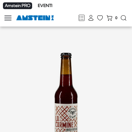
Amstein PRO
EVENTI
0
Mostra
la
FR
DE
EN
IT
navigazione