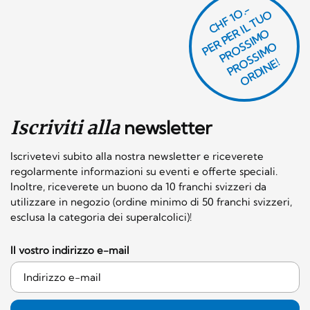
CHF 1O.-
P
R
P
E
R I
L
T
U
O
P
R
O
SI
M
P
R
S
SI
M
O
R
DI
N
O
E
S
O
O
E!
Iscriviti alla
newsletter
Iscrivetevi subito alla nostra newsletter e riceverete
regolarmente informazioni su eventi e offerte speciali.
Inoltre, riceverete un buono da 10 franchi svizzeri da
utilizzare in negozio (ordine minimo di 50 franchi svizzeri,
esclusa la categoria dei superalcolici)!
Il vostro indirizzo e-mail