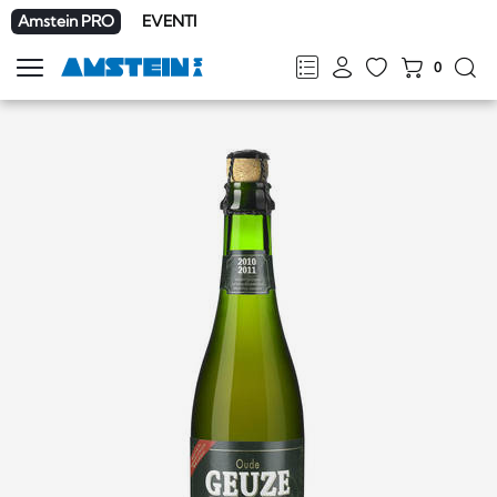
Amstein PRO
EVENTI
0
Mostra
la
FR
DE
EN
IT
navigazione