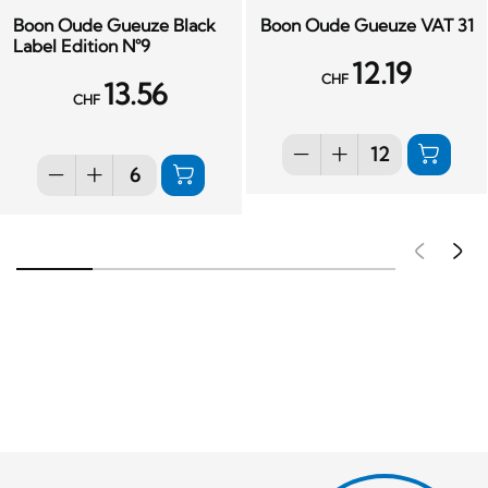
Boon Oude Gueuze Black
Boon Oude Gueuze VAT 31
Label Edition N°9
12.19
CHF
13.56
CHF
Pré
S