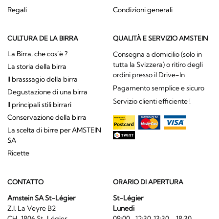
Regali
Condizioni generali
CULTURA DE LA BIRRA
QUALITÀ E SERVIZIO AMSTEIN
La Birra, che cos’è ?
Consegna a domicilio (solo in
tutta la Svizzera) o ritiro degli
La storia della birra
ordini presso il Drive-In
Il brasssagio della birra
Pagamento semplice e sicuro
Degustazione di una birra
Servizio clienti efficiente !
Il principali stili birrari
Conservazione della birra
La scelta di birre per AMSTEIN
SA
Ricette
CONTATTO
ORARIO DI APERTURA
Amstein SA St-Légier
St-Légier
Z.I. La Veyre B2
Lunedi
CH-1806 St-Légier
09:00- 12:30, 13:30 - 18:30