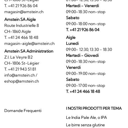
T. +41 21 926 86 04
Martedi - Venerdi
magasin@amstein.ch
09:00-18:30 non-stop
Sabato
Amstein SA Aigle
09:00-18:00 non-stop
Route Industrielle 8
T. +41 21 926 86 04
CH-1860 Aigle
T. +41 24 466 18 48
Aigle
magasin-aigle@amstein.ch
Lunedi
09:00- 12:30, 13:30 - 18:30
Amstein SA Administration
Martedi - Giovedi
Z.I. La Veyre B2
09:00-18:30 non-stop
CH-1806 St-Légier
Venerdi
T. +41 21 943 51 81
09:00-19:00 non-stop
info@amstein.ch
/
Sabato
eshop@amstein.ch
09:00-17:00 non-stop
T. +41 24 466 18 48
I NOSTRI PRODOTTI PER TEMA
Domande Frequenti
Le India Pale Ale, o IPA
Le birre senza glutine