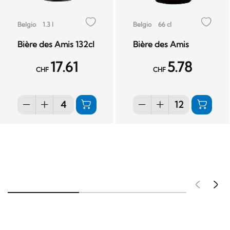
Belgio
1.3 l
Belgio
66 cl
Bière des Amis 132cl
Bière des Amis
17.61
5.78
CHF
CHF
Pré
S