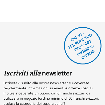
CHF 1O.-
P
R
P
E
R I
L
T
U
O
P
R
O
SI
M
P
R
S
SI
M
O
R
DI
N
O
E
S
O
O
E!
Iscriviti alla
newsletter
Iscrivetevi subito alla nostra newsletter e riceverete
regolarmente informazioni su eventi e offerte speciali.
Inoltre, riceverete un buono da 10 franchi svizzeri da
utilizzare in negozio (ordine minimo di 50 franchi svizzeri,
esclusa la categoria dei superalcolici)!