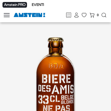
Amstein PRO
EVENTI
0
Mostra
la
FR
DE
EN
IT
navigazione