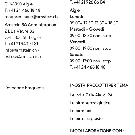
T. +41 21 926 86 04
CH-1860 Aigle
T. +41 24 466 18 48
Aigle
magasin-aigle@amstein.ch
Lunedi
09:00- 12:30, 13:30 - 18:30
Amstein SA Administration
Martedi - Giovedi
Z.I. La Veyre B2
09:00-18:30 non-stop
CH-1806 St-Légier
Venerdi
T. +41 21 943 51 81
09:00-19:00 non-stop
info@amstein.ch
/
Sabato
eshop@amstein.ch
09:00-17:00 non-stop
T. +41 24 466 18 48
I NOSTRI PRODOTTI PER TEMA
Domande Frequenti
Le India Pale Ale, o IPA
Le birre senza glutine
Le birre bio
Le birre trappiste
IN COLLABORAZIONE CON :