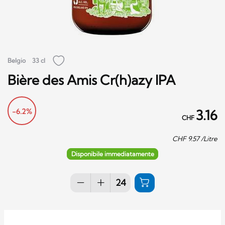
Belgio
33 cl
Bière des Amis Cr(h)azy IPA
-6.2%
3.16
CHF
CHF
9.57
/Litre
Disponibile immediatamente