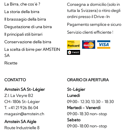
La Birra, che cos’è ?
Consegna a domicilio (solo in
tutta la Svizzera) o ritiro degli
La storia della birra
ordini presso il Drive-In
Il brasssagio della birra
Pagamento semplice e sicuro
Degustazione di una birra
Servizio clienti efficiente !
Il principali stili birrari
Conservazione della birra
La scelta di birre per AMSTEIN
SA
Ricette
CONTATTO
ORARIO DI APERTURA
Amstein SA St-Légier
St-Légier
Z.I. La Veyre B2
Lunedi
CH-1806 St-Légier
09:00- 12:30, 13:30 - 18:30
T. +41 21 926 86 04
Martedi - Venerdi
magasin@amstein.ch
09:00-18:30 non-stop
Sabato
Amstein SA Aigle
09:00-18:00 non-stop
Route Industrielle 8