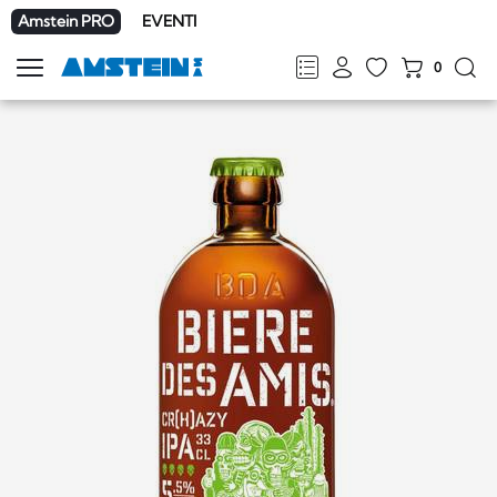
Amstein PRO
EVENTI
0
Mostra
la
FR
DE
EN
IT
navigazione