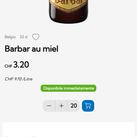
Belgio
33 cl
Barbar au miel
3.20
CHF
CHF
9.70
/Litre
Disponibile immediatamente