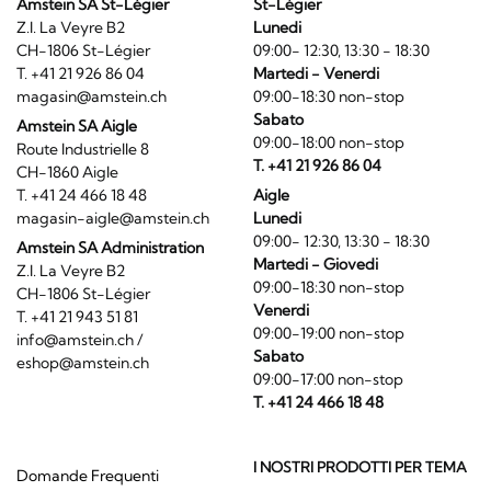
Amstein SA St-Légier
St-Légier
Z.I. La Veyre B2
Lunedi
CH-1806 St-Légier
09:00- 12:30, 13:30 - 18:30
T. +41 21 926 86 04
Martedi - Venerdi
magasin@amstein.ch
09:00-18:30 non-stop
Sabato
Amstein SA Aigle
09:00-18:00 non-stop
Route Industrielle 8
T. +41 21 926 86 04
CH-1860 Aigle
T. +41 24 466 18 48
Aigle
magasin-aigle@amstein.ch
Lunedi
09:00- 12:30, 13:30 - 18:30
Amstein SA Administration
Martedi - Giovedi
Z.I. La Veyre B2
09:00-18:30 non-stop
CH-1806 St-Légier
Venerdi
T. +41 21 943 51 81
09:00-19:00 non-stop
info@amstein.ch
/
Sabato
eshop@amstein.ch
09:00-17:00 non-stop
T. +41 24 466 18 48
I NOSTRI PRODOTTI PER TEMA
Domande Frequenti