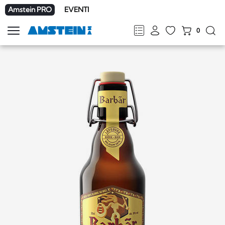
Amstein PRO
EVENTI
0
Mostra
la
FR
DE
EN
IT
navigazione