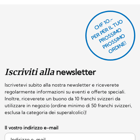
CHF 1O.-
P
R
P
E
R I
L
T
U
O
P
R
O
SI
M
P
R
S
SI
M
O
R
DI
N
O
E
S
O
O
E!
Iscriviti alla
newsletter
Iscrivetevi subito alla nostra newsletter e riceverete
regolarmente informazioni su eventi e offerte speciali.
Inoltre, riceverete un buono da 10 franchi svizzeri da
utilizzare in negozio (ordine minimo di 50 franchi svizzeri,
esclusa la categoria dei superalcolici)!
Il vostro indirizzo e-mail