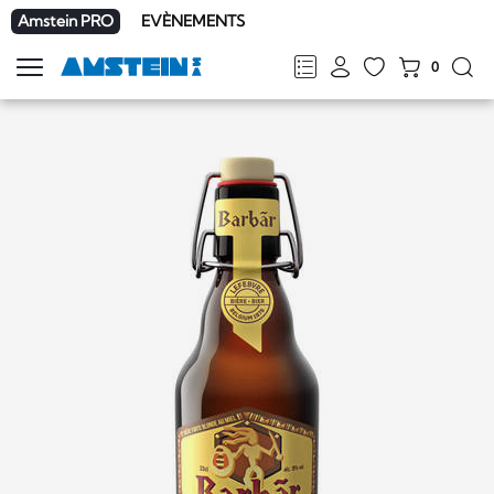
Amstein PRO
EVÈNEMENTS
0
Afficher
la
FR
DE
EN
IT
navigation