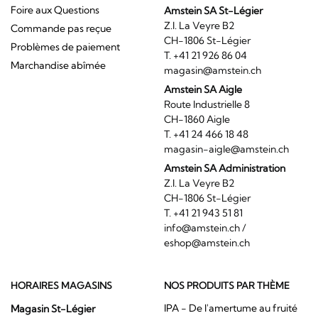
Foire aux Questions
Amstein SA St-Légier
Z.I. La Veyre B2
Commande pas reçue
CH-1806 St-Légier
Problèmes de paiement
T. +41 21 926 86 04
Marchandise abîmée
magasin@amstein.ch
Amstein SA Aigle
Route Industrielle 8
CH-1860 Aigle
T. +41 24 466 18 48
magasin-aigle@amstein.ch
Amstein SA Administration
Z.I. La Veyre B2
CH-1806 St-Légier
T. +41 21 943 51 81
info@amstein.ch
/
eshop@amstein.ch
HORAIRES MAGASINS
NOS PRODUITS PAR THÈME
IPA - De l'amertume au fruité
Magasin St-Légier