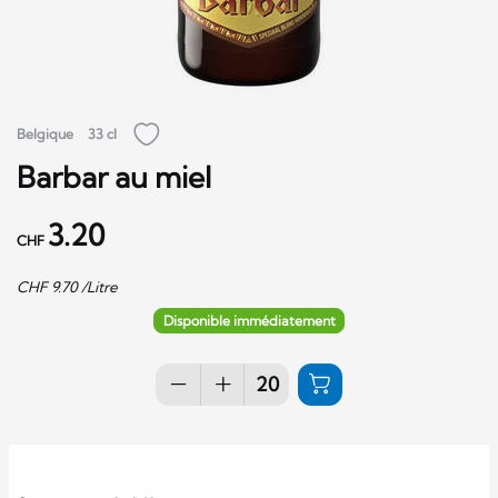
Belgique
33 cl
Barbar au miel
3.20
CHF
CHF
9.70
/Litre
Disponible immédiatement