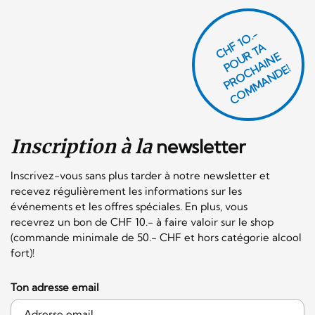
CHF 1O.-
P
O
U
R
T
A
P
R
O
C
AI
N
C
O
M
M
A
N
D
E
H
E!
Inscription à la
newsletter
Inscrivez-vous sans plus tarder à notre newsletter et
recevez régulièrement les informations sur les
événements et les offres spéciales. En plus, vous
recevrez un bon de CHF 10.- à faire valoir sur le shop
(commande minimale de 50.- CHF et hors catégorie alcool
fort)!
Ton adresse email