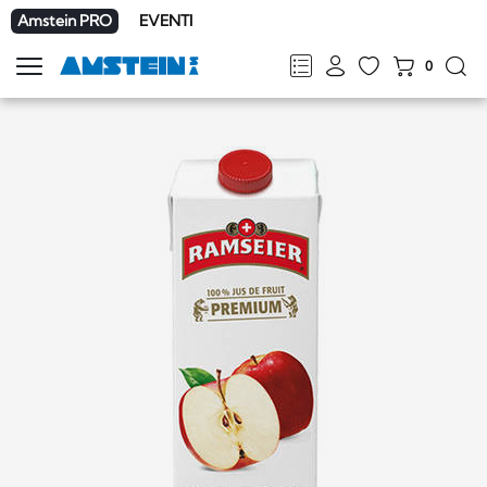
Amstein PRO
EVENTI
0
Mostra
la
FR
DE
EN
IT
navigazione