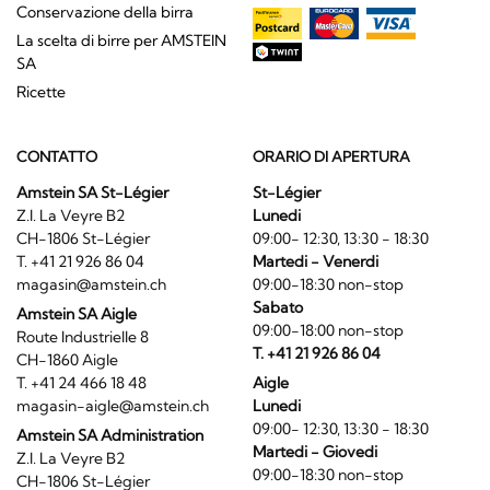
Conservazione della birra
La scelta di birre per AMSTEIN
SA
Ricette
CONTATTO
ORARIO DI APERTURA
Amstein SA St-Légier
St-Légier
Z.I. La Veyre B2
Lunedi
CH-1806 St-Légier
09:00- 12:30, 13:30 - 18:30
T. +41 21 926 86 04
Martedi - Venerdi
magasin@amstein.ch
09:00-18:30 non-stop
Sabato
Amstein SA Aigle
09:00-18:00 non-stop
Route Industrielle 8
T. +41 21 926 86 04
CH-1860 Aigle
T. +41 24 466 18 48
Aigle
magasin-aigle@amstein.ch
Lunedi
09:00- 12:30, 13:30 - 18:30
Amstein SA Administration
Martedi - Giovedi
Z.I. La Veyre B2
09:00-18:30 non-stop
CH-1806 St-Légier