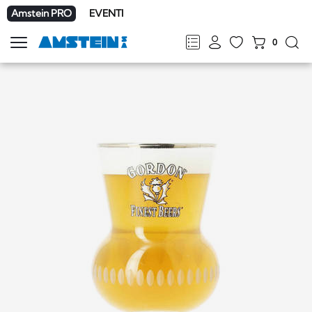
Amstein PRO
EVENTI
0
Mostra
la
FR
DE
EN
IT
navigazione