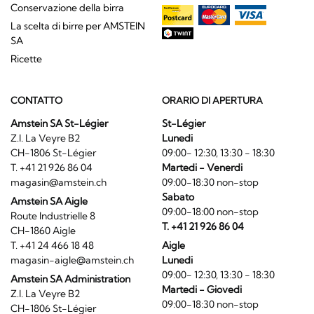
Conservazione della birra
La scelta di birre per AMSTEIN
SA
Ricette
CONTATTO
ORARIO DI APERTURA
Amstein SA St-Légier
St-Légier
Z.I. La Veyre B2
Lunedi
CH-1806 St-Légier
09:00- 12:30, 13:30 - 18:30
T. +41 21 926 86 04
Martedi - Venerdi
magasin@amstein.ch
09:00-18:30 non-stop
Sabato
Amstein SA Aigle
09:00-18:00 non-stop
Route Industrielle 8
T. +41 21 926 86 04
CH-1860 Aigle
T. +41 24 466 18 48
Aigle
magasin-aigle@amstein.ch
Lunedi
09:00- 12:30, 13:30 - 18:30
Amstein SA Administration
Martedi - Giovedi
Z.I. La Veyre B2
09:00-18:30 non-stop
CH-1806 St-Légier