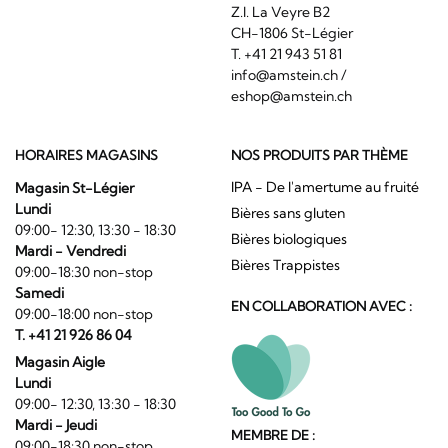
Z.I. La Veyre B2
CH-1806 St-Légier
T. +41 21 943 51 81
info@amstein.ch
/
eshop@amstein.ch
HORAIRES MAGASINS
NOS PRODUITS PAR THÈME
IPA - De l'amertume au fruité
Magasin St-Légier
Lundi
Bières sans gluten
09:00- 12:30, 13:30 - 18:30
Bières biologiques
Mardi - Vendredi
Bières Trappistes
09:00-18:30 non-stop
Samedi
EN COLLABORATION AVEC :
09:00-18:00 non-stop
T. +41 21 926 86 04
Magasin Aigle
Lundi
09:00- 12:30, 13:30 - 18:30
Mardi - Jeudi
MEMBRE DE :
09:00-18:30 non-stop