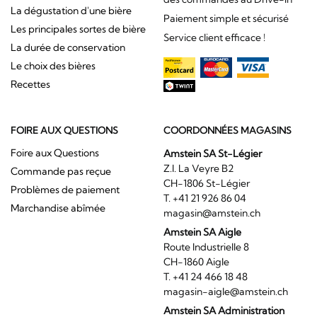
La dégustation d'une bière
Paiement simple et sécurisé
Les principales sortes de bière
Service client efficace !
La durée de conservation
Le choix des bières
Recettes
FOIRE AUX QUESTIONS
COORDONNÉES MAGASINS
Foire aux Questions
Amstein SA St-Légier
Z.I. La Veyre B2
Commande pas reçue
CH-1806 St-Légier
Problèmes de paiement
T. +41 21 926 86 04
Marchandise abîmée
magasin@amstein.ch
Amstein SA Aigle
Route Industrielle 8
CH-1860 Aigle
T. +41 24 466 18 48
magasin-aigle@amstein.ch
Amstein SA Administration