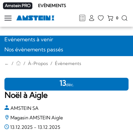
Amstein PRO
EVÈNEMENTS
0
Afficher
la
FR
DE
EN
IT
navigation
Evénements à venir
Nos évènements passés
←
À-Propos
Évènements
13
déc.
Noël à Aigle
AMSTEIN SA
Magasin AMSTEIN Aigle
13.12.2025
-
13.12.2025