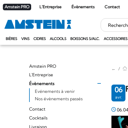
Amstein PRO
L'Entreprise
Évènements
Contact
Mots
clés
BIÈRES
VINS
CIDRES
ALCOOLS
BOISSONS S/ALC.
ACCESSOIRES
Amstein PRO
←
L'Entreprise
Évènements
06
Evénements à venir
avr.
Nos évènements passés
Contact
06.0
Cocktails
Livraison