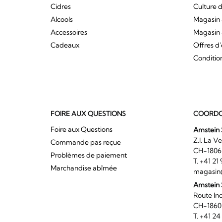
Cidres
Culture d
Alcools
Magasin 
Accessoires
Magasin 
Cadeaux
Offres d
Conditio
FOIRE AUX QUESTIONS
COORDO
Foire aux Questions
Amstein 
Z.I. 
Commande pas reçue
CH-180
Problèmes de paiement
T. +41 2
Marchandise abîmée
magasin
Amstein
Route I
CH-186
T. +41 2