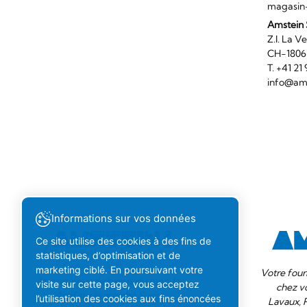
magasin
Amstein 
Z.I. 
CH-180
T. +41 2
info@ams
Informations sur vos données
Ce site utilise des cookies à des fins de
statistiques, d’optimisation et de
marketing ciblé. En poursuivant votre
Votre four
Importateur de bières du monde.
visite sur cette page, vous acceptez
chez v
Actif sur le marché Suisse.
l’utilisation des cookies aux fins énoncées
Lavaux, 