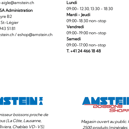
-aigle@amstein.ch
Lundi
09:00- 12:30, 13:30 - 18:30
SA Administration
Mardi - Jeudi
La Veyre B2
09:00-18:30 non-stop
6 St-Légier
Vendredi
1 943 51 81
09:00-19:00 non-stop
tein.ch
/
eshop@amstein.ch
Samedi
09:00-17:00 non-stop
T. +41 24 466 18 48
nisseur boissons proche de
ous (La Côte, Lausanne,
Magasin ouvert au public. 
Riviera, Chablais VD-VS).
2500 produits (minérales, 