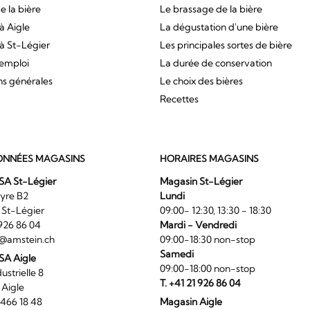
e la bière
Le brassage de la bière
à Aigle
La dégustation d'une bière
à St-Légier
Les principales sortes de bière
'emploi
La durée de conservation
ns générales
Le choix des bières
Recettes
NNÉES MAGASINS
HORAIRES MAGASINS
SA St-Légier
Magasin St-Légier
La Veyre B2
Lundi
6 St-Légier
09:00- 12:30, 13:30 - 18:30
1 926 86 04
Mardi - Vendredi
@amstein.ch
09:00-18:30 non-stop
Samedi
 SA Aigle
09:00-18:00 non-stop
ndustrielle 8
T. +41 21 926 86 04
0 Aigle
4 466 18 48
Magasin Aigle