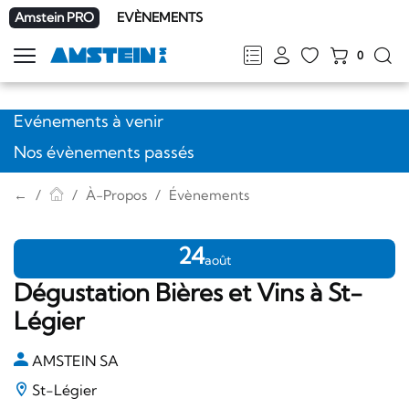
Amstein PRO
EVÈNEMENTS
0
Afficher
la
FR
DE
EN
IT
navigation
Evénements à venir
Nos évènements passés
←
À-Propos
Évènements
24
août
Dégustation Bières et Vins à St-
Légier
AMSTEIN SA
St-Légier