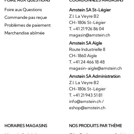
FOIRE AUX QUESTIONS
COORDONNÉES MAGASINS
Foire aux Questions
Amstein SA St-Légier
Z.I. La Veyre B2
Commande pas reçue
CH-1806 St-Légier
Problèmes de paiement
T. +41 21 926 86 04
Marchandise abîmée
magasin@amstein.ch
Amstein SA Aigle
Route Industrielle 8
CH-1860 Aigle
T. +41 24 466 18 48
magasin-aigle@amstein.ch
Amstein SA Administration
Z.I. La Veyre B2
CH-1806 St-Légier
T. +41 21 943 51 81
info@amstein.ch
/
eshop@amstein.ch
HORAIRES MAGASINS
NOS PRODUITS PAR THÈME