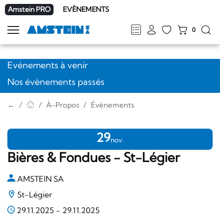
Amstein PRO
EVÈNEMENTS
0
Afficher
la
FR
DE
EN
IT
navigation
Evénements à venir
Nos évènements passés
←
À-Propos
Évènements
29
nov.
Bières & Fondues - St-Légier
AMSTEIN SA
St-Légier
29.11.2025
-
29.11.2025