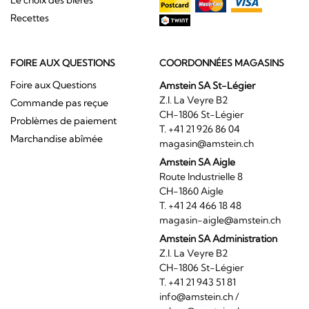
Le choix des bières
Recettes
FOIRE AUX QUESTIONS
COORDONNÉES MAGASINS
Foire aux Questions
Amstein SA St-Légier
Z.I. La Veyre B2
Commande pas reçue
CH-1806 St-Légier
Problèmes de paiement
T. +41 21 926 86 04
Marchandise abîmée
magasin@amstein.ch
Amstein SA Aigle
Route Industrielle 8
CH-1860 Aigle
T. +41 24 466 18 48
magasin-aigle@amstein.ch
Amstein SA Administration
Z.I. La Veyre B2
CH-1806 St-Légier
T. +41 21 943 51 81
info@amstein.ch
/