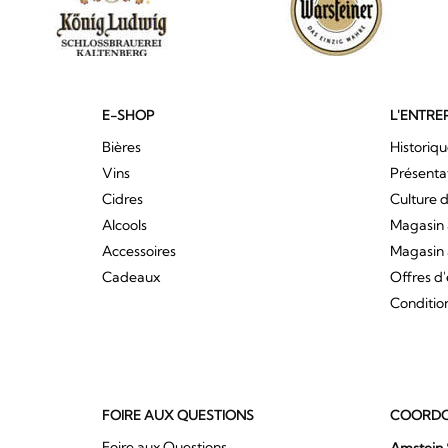
E-SHOP
L'ENTRE
Bières
Historiq
Vins
Présenta
Cidres
Culture d
Alcools
Magasin 
Accessoires
Magasin 
Cadeaux
Offres d
Conditio
FOIRE AUX QUESTIONS
COORDO
Foire aux Questions