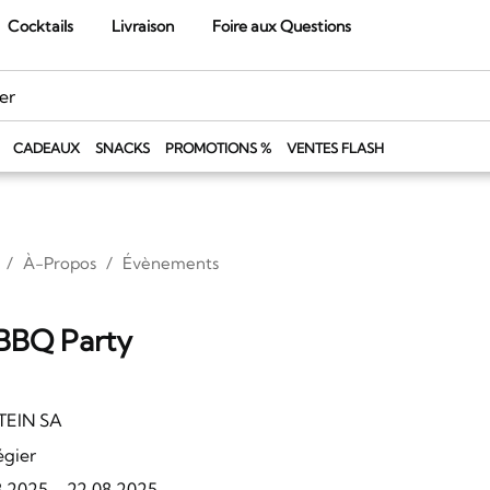
Cocktails
Livraison
Foire aux Questions
CADEAUX
SNACKS
PROMOTIONS %
VENTES FLASH
À-Propos
Évènements
BBQ Party
TEIN SA
égier
8.2025
-
22.08.2025