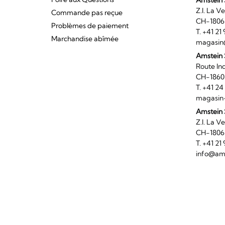
Amstein 
Z.I. 
Commande pas reçue
CH-180
Problèmes de paiement
T. +41 2
Marchandise abîmée
magasin
Amstein
Route I
CH-186
T. +41 2
magasin
Amstein 
Z.I. 
CH-180
T. +41 2
info@ams