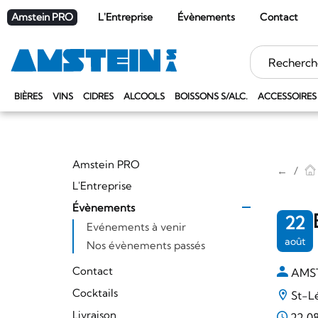
Amstein PRO
L'Entreprise
Évènements
Contact
Mots
clés
BIÈRES
VINS
CIDRES
ALCOOLS
BOISSONS S/ALC.
ACCESSOIRES
Amstein PRO
←
L'Entreprise
Évènements
22
Evénements à venir
août
Nos évènements passés
Contact
AMS
Cocktails
St-L
Livraison
22.0