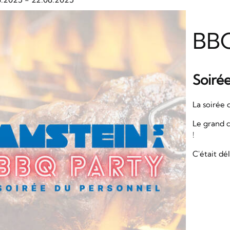
BB
Soiré
La soirée
Le grand 
!
C'était dé