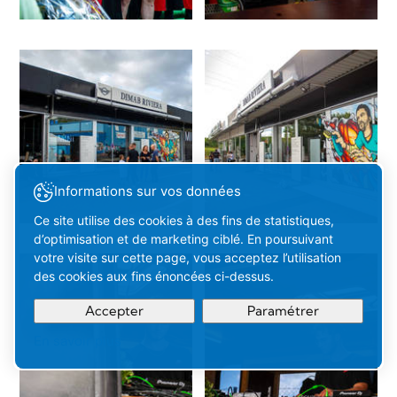
Informations sur vos données
Ce site utilise des cookies à des fins de statistiques,
d’optimisation et de marketing ciblé. En poursuivant
votre visite sur cette page, vous acceptez l’utilisation
des cookies aux fins énoncées ci-dessus.
Accepter
Paramétrer
En savoir plus
Votre
Compris
sélection