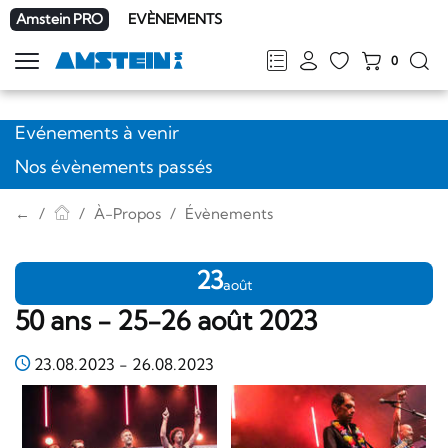
Amstein PRO
EVÈNEMENTS
0
Afficher
la
FR
DE
EN
IT
navigation
Evénements à venir
Nos évènements passés
←
À-Propos
Évènements
23
août
50 ans - 25-26 août 2023
23.08.2023
-
26.08.2023