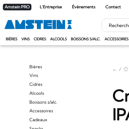
Amstein PRO
L'Entreprise
Évènements
Contact
Mots
clés
BIÈRES
VINS
CIDRES
ALCOOLS
BOISSONS S/ALC.
ACCESSOIRES
Bières
←
Vins
Cidres
Cr
Alcools
Boissons s/alc.
IP
Accessoires
Cadeaux
Snacks