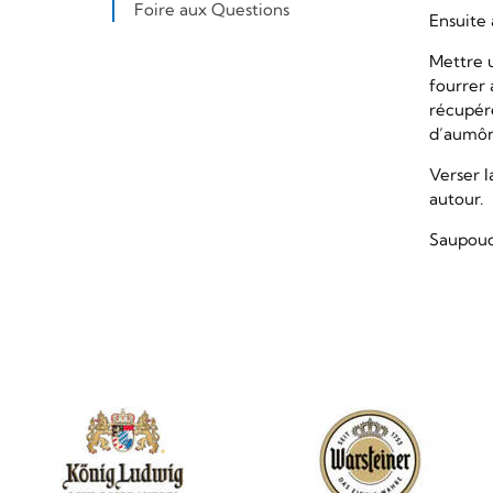
Foire aux Questions
Ensuite 
Mettre u
fourrer 
récupér
d’aumôn
Verser l
autour.
Saupoud