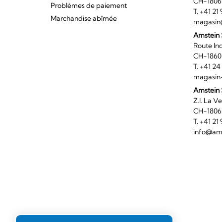
CH-180
Problèmes de paiement
T. +41 2
Marchandise abîmée
magasin
Amstein
Route I
CH-186
T. +41 2
magasin
Amstein 
Z.I. 
CH-180
T. +41 2
info@ams