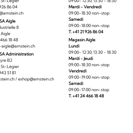
6 St-Légier
09:00- 12:30, 13:30 - 18:30
1 926 86 04
Mardi - Vendredi
@amstein.ch
09:00-18:30 non-stop
Samedi
 SA Aigle
09:00-18:00 non-stop
ndustrielle 8
T. +41 21 926 86 04
0 Aigle
4 466 18 48
Magasin Aigle
-aigle@amstein.ch
Lundi
09:00- 12:30, 13:30 - 18:30
SA Administration
Mardi - Jeudi
La Veyre B2
09:00-18:30 non-stop
6 St-Légier
Vendredi
1 943 51 81
09:00-19:00 non-stop
tein.ch
/
eshop@amstein.ch
Samedi
09:00-17:00 non-stop
T. +41 24 466 18 48