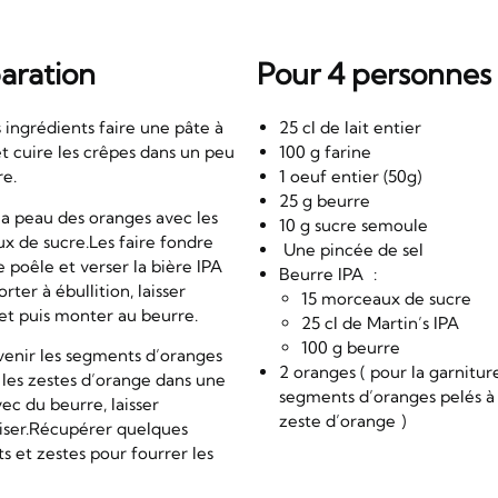
aration
Pour 4 personnes
 ingrédients faire une pâte à
25 cl de lait entier
t cuire les crêpes dans un peu
100 g farine
re.
1 oeuf entier (50g)
25 g beurre
la peau des oranges avec les
10 g sucre semoule
x de sucre.Les faire fondre
Une pincée de sel
 poêle et verser la bière IPA
Beurre IPA :
orter à ébullition, laisser
15 morceaux de sucre
et puis monter au beurre.
25 cl de Martin’s IPA
100 g beurre
venir les segments d’oranges
2 oranges ( pour la garnitur
 les zestes d’orange dans une
segments d’oranges pelés à 
ec du beurre, laisser
zeste d’orange )
iser.Récupérer quelques
 et zestes pour fourrer les