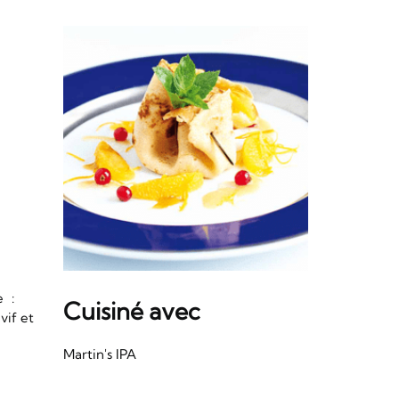
e :
Cuisiné avec
vif et
Martin's IPA