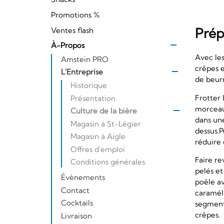
Promotions %
Prép
Ventes flash
À-Propos
Avec les
Amstein PRO
crêpes e
L'Entreprise
de beur
Historique
Frotter 
Présentation
morceau
Culture de la bière
dans une
Magasin à St-Légier
dessus.P
Magasin à Aigle
réduire 
Offres d'emploi
Faire re
Conditions générales
pelés et
Évènements
poêle av
Contact
caramél
Cocktails
segments
crêpes.
Livraison