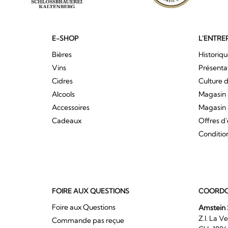
E-SHOP
L'ENTRE
Bières
Historiq
Vins
Présenta
Cidres
Culture d
Alcools
Magasin 
Accessoires
Magasin 
Cadeaux
Offres d
Conditio
FOIRE AUX QUESTIONS
COORDO
Foire aux Questions
Amstein 
Z.I. 
Commande pas reçue