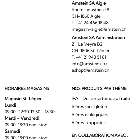
Amstein SA Aigle
Route Industrielle 8
CH-1860 Aigle
T. +41 24 466 18 48
magasin-aigle@amstein.ch
Amstein SA Administration
Z.I. La Veyre B2
CH-1806 St-Légier
T. +41 21 943 51 81
info@amstein.ch
/
eshop@amstein.ch
HORAIRES MAGASINS
NOS PRODUITS PAR THÈME
IPA - De l'amertume au fruité
Magasin St-Légier
Lundi
Bières sans gluten
09:00- 12:30, 13:30 - 18:30
Bières biologiques
Mardi - Vendredi
Bières Trappistes
09:00-18:30 non-stop
Samedi
EN COLLABORATION AVEC :
09:00-18:00 non-stop