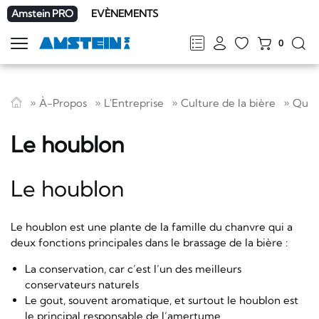
Amstein PRO
EVÈNEMENTS
0
Afficher
la
FR
DE
EN
IT
navigation
À-Propos
L'Entreprise
Culture de la bière
Qu'es
Le houblon
Le houblon
Le houblon est une plante de la famille du chanvre qui a
deux fonctions principales dans le brassage de la bière :
La conservation, car c’est l’un des meilleurs
conservateurs naturels
Le gout, souvent aromatique, et surtout le houblon est
le principal responsable de l’amertume