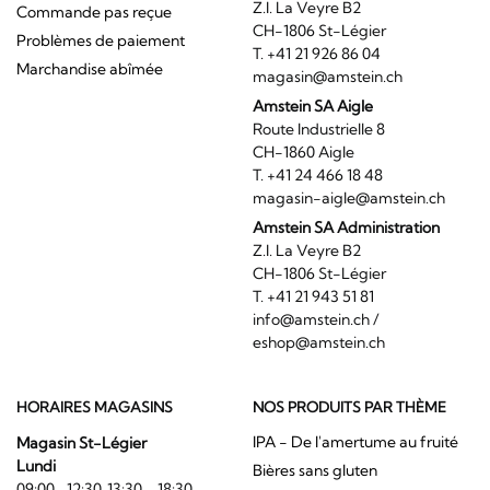
Z.I. La Veyre B2
Commande pas reçue
CH-1806 St-Légier
Problèmes de paiement
T. +41 21 926 86 04
Marchandise abîmée
magasin@amstein.ch
Amstein SA Aigle
Route Industrielle 8
CH-1860 Aigle
T. +41 24 466 18 48
magasin-aigle@amstein.ch
Amstein SA Administration
Z.I. La Veyre B2
CH-1806 St-Légier
T. +41 21 943 51 81
info@amstein.ch
/
eshop@amstein.ch
HORAIRES MAGASINS
NOS PRODUITS PAR THÈME
IPA - De l'amertume au fruité
Magasin St-Légier
Lundi
Bières sans gluten
09:00- 12:30, 13:30 - 18:30