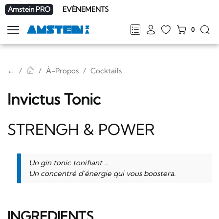
Amstein PRO
EVÈNEMENTS
0
Afficher
la
FR
DE
EN
IT
navigation
←
À-Propos
Cocktails
Invictus Tonic
STRENGH & POWER
Un gin tonic tonifiant ...
Un concentré d’énergie qui vous boostera.
INGREDIENTS