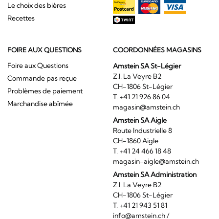
Le choix des bières
Recettes
FOIRE AUX QUESTIONS
COORDONNÉES MAGASINS
Foire aux Questions
Amstein SA St-Légier
Z.I. La Veyre B2
Commande pas reçue
CH-1806 St-Légier
Problèmes de paiement
T. +41 21 926 86 04
Marchandise abîmée
magasin@amstein.ch
Amstein SA Aigle
Route Industrielle 8
CH-1860 Aigle
T. +41 24 466 18 48
magasin-aigle@amstein.ch
Amstein SA Administration
Z.I. La Veyre B2
CH-1806 St-Légier
T. +41 21 943 51 81
info@amstein.ch
/