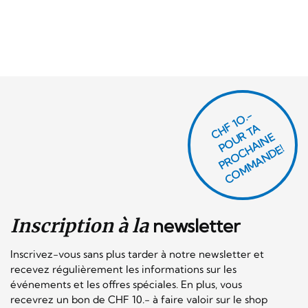
CHF 1O.-
P
O
U
R
T
A
P
R
O
C
AI
N
C
O
M
M
A
N
D
E
H
E!
Inscription à la
newsletter
Inscrivez-vous sans plus tarder à notre newsletter et
recevez régulièrement les informations sur les
événements et les offres spéciales. En plus, vous
recevrez un bon de CHF 10.- à faire valoir sur le shop