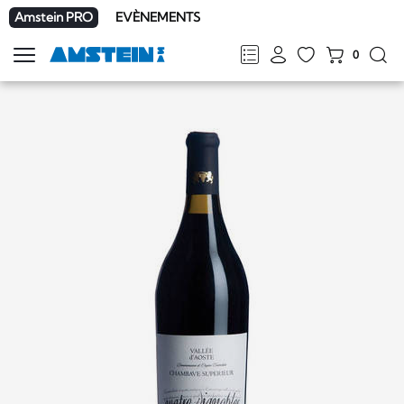
Amstein PRO
EVÈNEMENTS
0
Afficher
la
FR
DE
EN
IT
navigation