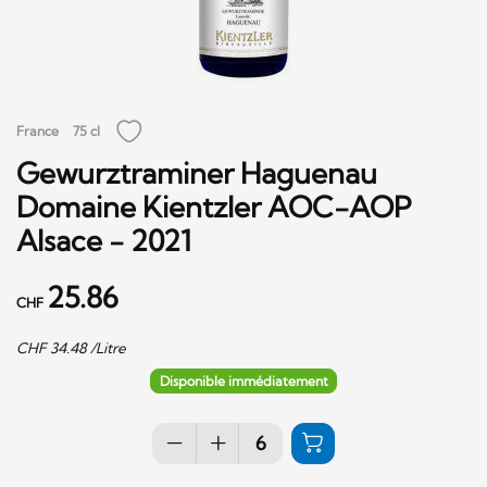
France
75 cl
Gewurztraminer Haguenau
Domaine Kientzler AOC-AOP
Alsace - 2021
25.86
CHF
CHF
34.48
/Litre
Disponible immédiatement