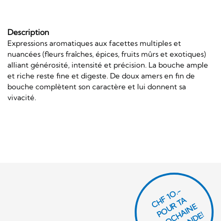
Description
Expressions aromatiques aux facettes multiples et
nuancées (fleurs fraîches, épices, fruits mûrs et exotiques)
alliant générosité, intensité et précision. La bouche ample
et riche reste fine et digeste. De doux amers en fin de
bouche complètent son caractère et lui donnent sa
vivacité.
CHF 1O.-
P
O
U
R
T
A
P
R
O
C
AI
N
C
O
M
M
A
N
D
E