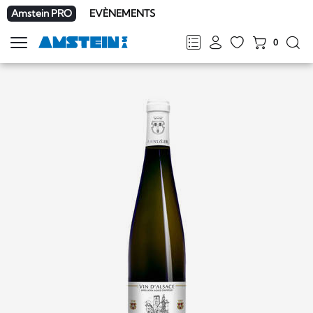
Amstein PRO
EVÈNEMENTS
0
Afficher
la
FR
DE
EN
IT
navigation