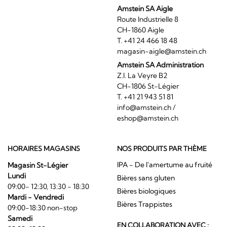
Amstein SA Aigle
Route Industrielle 8
CH-1860 Aigle
T. +41 24 466 18 48
magasin-aigle@amstein.ch
Amstein SA Administration
Z.I. La Veyre B2
CH-1806 St-Légier
T. +41 21 943 51 81
info@amstein.ch
/
eshop@amstein.ch
HORAIRES MAGASINS
NOS PRODUITS PAR THÈME
IPA - De l'amertume au fruité
Magasin St-Légier
Lundi
Bières sans gluten
09:00- 12:30, 13:30 - 18:30
Bières biologiques
Mardi - Vendredi
Bières Trappistes
09:00-18:30 non-stop
Samedi
EN COLLABORATION AVEC :