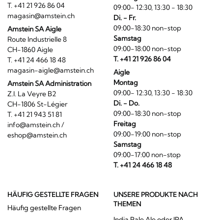
T. +41 21 926 86 04
09:00- 12:30, 13:30 - 18:30
magasin@amstein.ch
Di. - Fr.
09:00-18:30 non-stop
Amstein SA Aigle
Samstag
Route Industrielle 8
09:00-18:00 non-stop
CH-1860 Aigle
T. +41 21 926 86 04
T. +41 24 466 18 48
magasin-aigle@amstein.ch
Aigle
Montag
Amstein SA Administration
09:00- 12:30, 13:30 - 18:30
Z.I. La Veyre B2
Di. - Do.
CH-1806 St-Légier
09:00-18:30 non-stop
T. +41 21 943 51 81
Freitag
info@amstein.ch
/
09:00-19:00 non-stop
eshop@amstein.ch
Samstag
09:00-17:00 non-stop
T. +41 24 466 18 48
HÄUFIG GESTELLTE FRAGEN
UNSERE PRODUKTE NACH
THEMEN
Häufig gestellte Fragen
India Pale Ale oder IPA