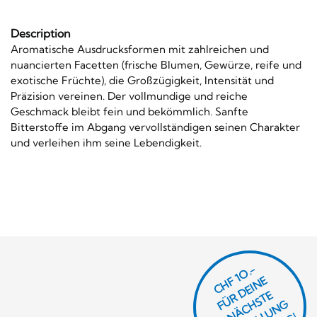
Description
Aromatische Ausdrucksformen mit zahlreichen und
nuancierten Facetten (frische Blumen, Gewürze, reife und
exotische Früchte), die Großzügigkeit, Intensität und
Präzision vereinen. Der vollmundige und reiche
Geschmack bleibt fein und bekömmlich. Sanfte
Bitterstoffe im Abgang vervollständigen seinen Charakter
und verleihen ihm seine Lebendigkeit.
CHF 1O.-
Ü
D
EI
N
E
Ä
C
S
T
B
E
S
T
E
L
U
N
B
E
S
T
E
L
L
U
N
R
E