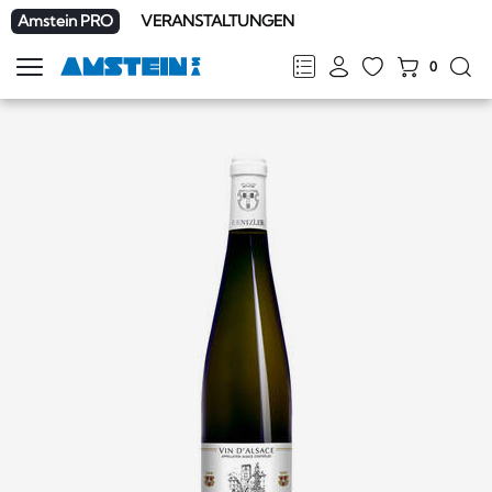
Amstein PRO
VERANSTALTUNGEN
0
Navigation
zeigen
FR
DE
EN
IT