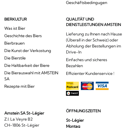
Geschäftsbedingugen
BIERKULTUR
QUALITÄT UND
DIENSTLEISTUNGEN AMSTEIN
Was ist Bier
Lieferung zu Ihnen nach Hause
Geschichte des Biers
(Überall in der Schweiz) oder
Bierbrauen
Abholung der Bestellungen im
Die Kunst der Verkostung
Drive-In
Die Bierstile
Einfaches und sicheres
Die Haltbarkeit der Biere
Bezahlen
Die Bierauswahl mit AMSTEIN
Effizienter Kundenservice !
SA
Rezepte mit Bier
ÖFFNUNGSZEITEN
Amstein SA St-Légier
Z.I. La Veyre B2
St-Légier
CH-1806 St-Légier
Montag