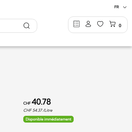
FR
Rechercher
0
40.78
CHF
CHF
54.37
/Litre
Disponible immédiatement