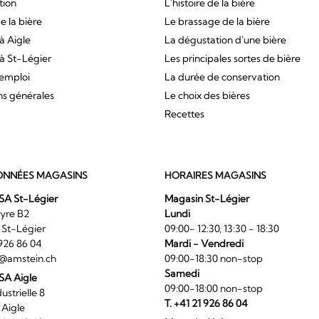
tion
L'histoire de la bière
e la bière
Le brassage de la bière
à Aigle
La dégustation d'une bière
à St-Légier
Les principales sortes de bière
'emploi
La durée de conservation
ns générales
Le choix des bières
Recettes
NNÉES MAGASINS
HORAIRES MAGASINS
SA St-Légier
Magasin St-Légier
La Veyre B2
Lundi
6 St-Légier
09:00- 12:30, 13:30 - 18:30
1 926 86 04
Mardi - Vendredi
@amstein.ch
09:00-18:30 non-stop
Samedi
 SA Aigle
09:00-18:00 non-stop
ndustrielle 8
T. +41 21 926 86 04
0 Aigle