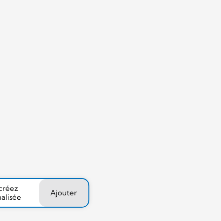
 créez
Ajouter
nalisée