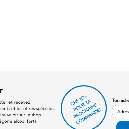
r
CHF 1O.-
Ton adre
P
O
U
R
T
A
P
R
O
C
AI
N
C
O
M
M
A
N
D
tter et recevez
E
nts et les offres spéciales.
H
E!
re valoir sur le shop
orie alcool fort)!