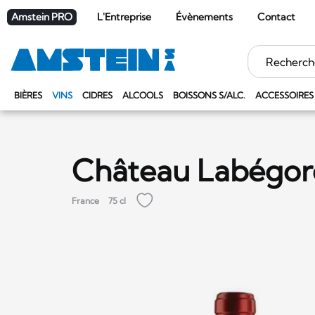
Amstein PRO
L'Entreprise
Évènements
Contact
Mots
clés
BIÈRES
VINS
CIDRES
ALCOOLS
BOISSONS S/ALC.
ACCESSOIRES
Château Labégor
France
75 cl