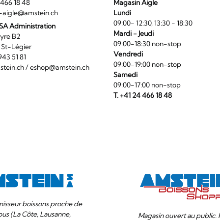
4 466 18 48
Magasin Aigle
-aigle@amstein.ch
Lundi
09:00- 12:30, 13:30 - 18:30
SA Administration
Mardi - Jeudi
La Veyre B2
09:00-18:30 non-stop
6 St-Légier
Vendredi
1 943 51 81
09:00-19:00 non-stop
tein.ch
/
eshop@amstein.ch
Samedi
09:00-17:00 non-stop
T. +41 24 466 18 48
nisseur boissons proche de
ous (La Côte, Lausanne,
Magasin ouvert au public. 