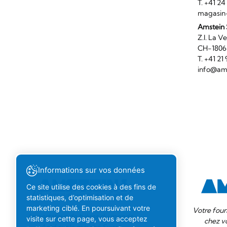
T. +41 2
magasin
Amstein 
Z.I. 
CH-180
T. +41 2
info@ams
Informations sur vos données
Ce site utilise des cookies à des fins de
statistiques, d’optimisation et de
marketing ciblé. En poursuivant votre
Votre four
Importateur de bières du monde.
visite sur cette page, vous acceptez
chez v