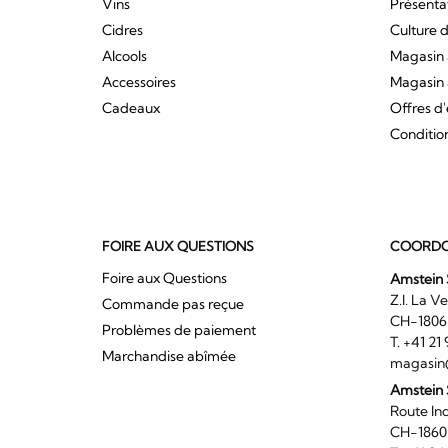
Vins
Présenta
Cidres
Culture d
Alcools
Magasin 
Accessoires
Magasin 
Cadeaux
Offres d
Conditio
FOIRE AUX QUESTIONS
COORDO
Foire aux Questions
Amstein 
Z.I. 
Commande pas reçue
CH-180
Problèmes de paiement
T. +41 2
Marchandise abîmée
magasin
Amstein
Route I
CH-186