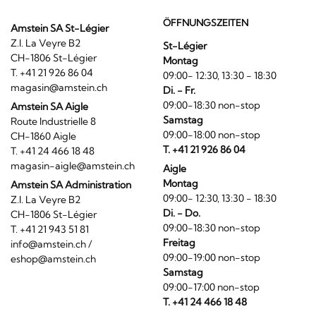
ÖFFNUNGSZEITEN
Amstein SA St-Légier
Z.I. La Veyre B2
St-Légier
CH-1806 St-Légier
Montag
T. +41 21 926 86 04
09:00- 12:30, 13:30 - 18:30
magasin@amstein.ch
Di. - Fr.
09:00-18:30 non-stop
Amstein SA Aigle
Samstag
Route Industrielle 8
09:00-18:00 non-stop
CH-1860 Aigle
T. +41 21 926 86 04
T. +41 24 466 18 48
magasin-aigle@amstein.ch
Aigle
Montag
Amstein SA Administration
09:00- 12:30, 13:30 - 18:30
Z.I. La Veyre B2
Di. - Do.
CH-1806 St-Légier
09:00-18:30 non-stop
T. +41 21 943 51 81
Freitag
info@amstein.ch
/
09:00-19:00 non-stop
eshop@amstein.ch
Samstag
09:00-17:00 non-stop
T. +41 24 466 18 48