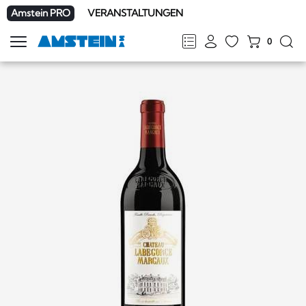
Amstein PRO
VERANSTALTUNGEN
0
Navigation
zeigen
FR
DE
EN
IT