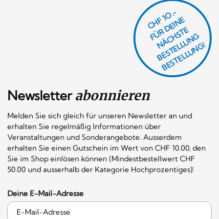
CHF 1O.-
Ü
D
EI
N
E
Ä
C
S
T
B
E
S
T
E
L
U
N
B
E
S
T
E
L
L
U
N
R
E
F
H
G
N
L
G!
Newsletter
abonnieren
Melden Sie sich gleich für unseren Newsletter an und
erhalten Sie regelmäßig Informationen über
Veranstaltungen und Sonderangebote. Ausserdem
erhalten Sie einen Gutschein im Wert von CHF 10.00, den
Sie im Shop einlösen können (Mindestbestellwert CHF
50.00 und ausserhalb der Kategorie Hochprozentiges)!
Deine E-Mail-Adresse