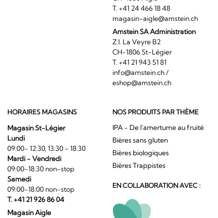
T. +41 24 466 18 48
magasin-aigle@amstein.ch
Amstein SA Administration
Z.I. La Veyre B2
CH-1806 St-Légier
T. +41 21 943 51 81
info@amstein.ch
/
eshop@amstein.ch
HORAIRES MAGASINS
NOS PRODUITS PAR THÈME
IPA - De l'amertume au fruité
Magasin St-Légier
Lundi
Bières sans gluten
09:00- 12:30, 13:30 - 18:30
Bières biologiques
Mardi - Vendredi
Bières Trappistes
09:00-18:30 non-stop
Samedi
EN COLLABORATION AVEC :
09:00-18:00 non-stop
T. +41 21 926 86 04
Magasin Aigle