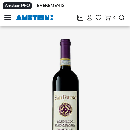
Amstein PRO
EVÈNEMENTS
0
Afficher
la
FR
DE
EN
IT
navigation