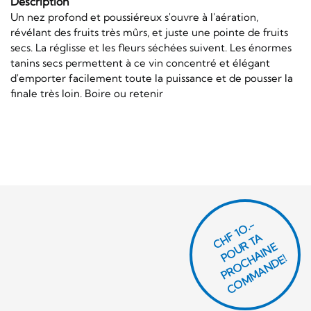
Description
Un nez profond et poussiéreux s'ouvre à l'aération,
révélant des fruits très mûrs, et juste une pointe de fruits
secs. La réglisse et les fleurs séchées suivent. Les énormes
tanins secs permettent à ce vin concentré et élégant
d'emporter facilement toute la puissance et de pousser la
finale très loin. Boire ou retenir
CHF 1O.-
P
O
U
R
T
A
P
R
O
C
AI
N
C
O
M
M
A
N
D
E
H
E!