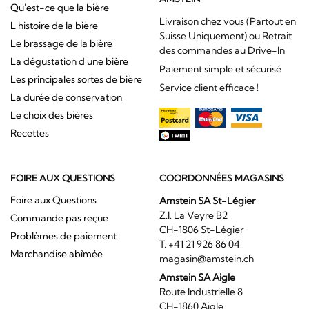
Qu'est-ce que la bière
Livraison chez vous (Partout en
L'histoire de la bière
Suisse Uniquement) ou Retrait
Le brassage de la bière
des commandes au Drive-In
La dégustation d'une bière
Paiement simple et sécurisé
Les principales sortes de bière
Service client efficace !
La durée de conservation
Le choix des bières
Recettes
FOIRE AUX QUESTIONS
COORDONNÉES MAGASINS
Foire aux Questions
Amstein SA St-Légier
Z.I. La Veyre B2
Commande pas reçue
CH-1806 St-Légier
Problèmes de paiement
T. +41 21 926 86 04
Marchandise abîmée
magasin@amstein.ch
Amstein SA Aigle
Route Industrielle 8
CH-1860 Aigle