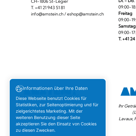
Di. - Do.
CH-1806 St-Légier
09:00-18
T. +41 21 943 51 81
Freitag
info@amstein.ch
/
eshop@amstein.ch
09:00-19
Samstag
09:00-17
T. +41 24
Informationen über Ihre Daten
Diese Webseite benutzt Cookies für
Statistiken, zur Seitenoptimierung und für
Ihr Geträ
Importeur von Bieren aus aller Welt.
zielgerichtetes Marketing. Mit der
(
Aktiv auf dem Schweizer Markt.
weiteren Benutzung dieser Seite
Lavaux, 
akzeptieren Sie den Einsatz von Cookies
zu diesen Zwecken.