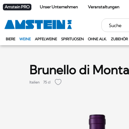
Amstein PRO
Unser Unternehmen
Veranstaltungen
Stichwörter
BIERE
WEINE
APFELWEINE
SPIRITUOSEN
OHNE ALK.
ZUBEHÖR
Brunello di Monta
Italien
75 cl