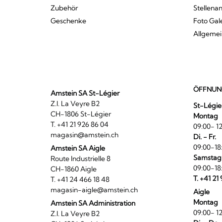
Zubehör
Stellena
Geschenke
Foto Gal
Allgeme
ÖFFNUN
Amstein SA St-Légier
Z.I. La Veyre B2
St-Légie
CH-1806 St-Légier
Montag
T. +41 21 926 86 04
09:00- 12
magasin@amstein.ch
Di. - Fr.
09:00-18
Amstein SA Aigle
Samstag
Route Industrielle 8
09:00-18
CH-1860 Aigle
T. +41 21
T. +41 24 466 18 48
magasin-aigle@amstein.ch
Aigle
Montag
Amstein SA Administration
09:00- 12
Z.I. La Veyre B2