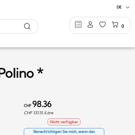
DE
Suche
0
Polino *
98.36
CHF
CHF
131.15
/Litre
Nicht verfügbar
Benachrichtigen Sie mich, wenn das