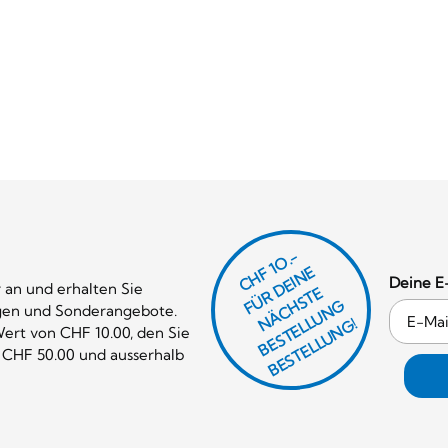
CHF 1O.-
Ü
D
EI
N
E
Ä
C
S
T
B
E
S
T
E
L
U
N
B
E
S
T
E
L
L
U
N
Deine E
 an und erhalten Sie
R
E
F
H
G
gen und Sonderangebote.
N
L
G!
ert von CHF 10.00, den Sie
 CHF 50.00 und ausserhalb