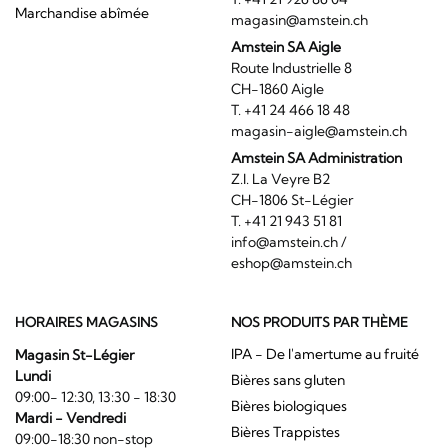
Marchandise abîmée
magasin@amstein.ch
Amstein SA Aigle
Route Industrielle 8
CH-1860 Aigle
T. +41 24 466 18 48
magasin-aigle@amstein.ch
Amstein SA Administration
Z.I. La Veyre B2
CH-1806 St-Légier
T. +41 21 943 51 81
info@amstein.ch
/
eshop@amstein.ch
HORAIRES MAGASINS
NOS PRODUITS PAR THÈME
IPA - De l'amertume au fruité
Magasin St-Légier
Lundi
Bières sans gluten
09:00- 12:30, 13:30 - 18:30
Bières biologiques
Mardi - Vendredi
Bières Trappistes
09:00-18:30 non-stop