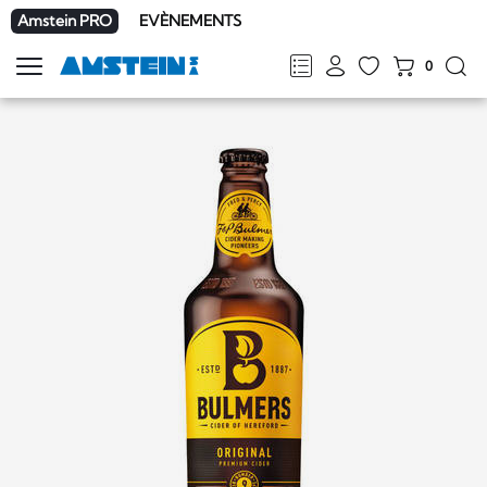
Amstein PRO
EVÈNEMENTS
0
Afficher
la
FR
DE
EN
IT
navigation