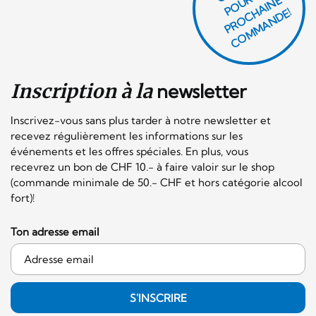
P
O
U
R
T
A
P
R
O
C
AI
N
C
O
M
M
A
N
D
E
H
E!
Inscription à la
newsletter
Inscrivez-vous sans plus tarder à notre newsletter et
recevez régulièrement les informations sur les
événements et les offres spéciales. En plus, vous
recevrez un bon de CHF 10.- à faire valoir sur le shop
(commande minimale de 50.- CHF et hors catégorie alcool
fort)!
Ton adresse email
S'INSCRIRE