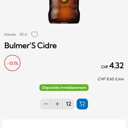
Irlande
50 cl
Bulmer'S Cidre
-13.1%
4.32
CHF
CHF
8.65
/Litre
Disponible immédiatement