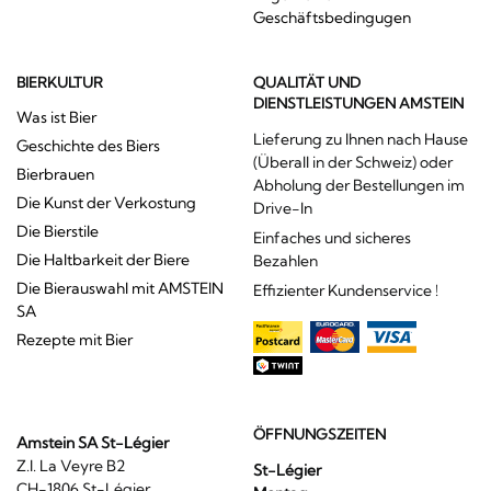
Geschäftsbedingugen
BIERKULTUR
QUALITÄT UND
DIENSTLEISTUNGEN AMSTEIN
Was ist Bier
Lieferung zu Ihnen nach Hause
Geschichte des Biers
(Überall in der Schweiz) oder
Bierbrauen
Abholung der Bestellungen im
Die Kunst der Verkostung
Drive-In
Die Bierstile
Einfaches und sicheres
Die Haltbarkeit der Biere
Bezahlen
Die Bierauswahl mit AMSTEIN
Effizienter Kundenservice !
SA
Rezepte mit Bier
ÖFFNUNGSZEITEN
Amstein SA St-Légier
Z.I. La Veyre B2
St-Légier
CH-1806 St-Légier