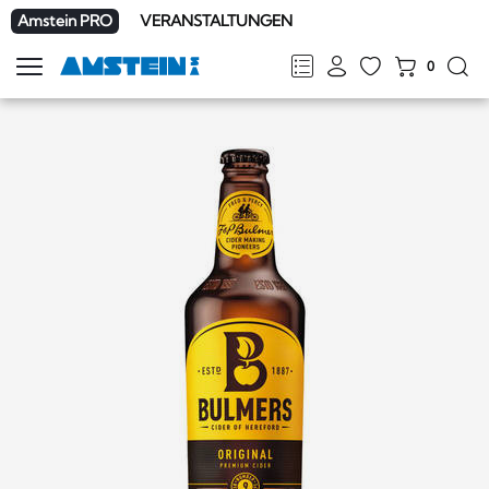
Amstein PRO
VERANSTALTUNGEN
0
Navigation
zeigen
FR
DE
EN
IT