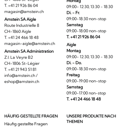
Montag
T. +41 21 926 86 04
09:00- 12:30, 13:30 - 18:30
magasin@amstein.ch
Di. - Fr.
09:00-18:30 non-stop
Amstein SA Aigle
Samstag
Route Industrielle 8
09:00-18:00 non-stop
CH-1860 Aigle
T. +41 21 926 86 04
T. +41 24 466 18 48
magasin-aigle@amstein.ch
Aigle
Montag
Amstein SA Administration
09:00- 12:30, 13:30 - 18:30
Z.I. La Veyre B2
Di. - Do.
CH-1806 St-Légier
09:00-18:30 non-stop
T. +41 21 943 51 81
Freitag
info@amstein.ch
/
09:00-19:00 non-stop
eshop@amstein.ch
Samstag
09:00-17:00 non-stop
T. +41 24 466 18 48
HÄUFIG GESTELLTE FRAGEN
UNSERE PRODUKTE NACH
THEMEN
Häufig gestellte Fragen