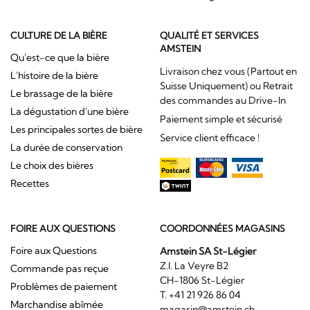
CULTURE DE LA BIÈRE
QUALITÉ ET SERVICES
AMSTEIN
Qu'est-ce que la bière
Livraison chez vous (Partout en
L'histoire de la bière
Suisse Uniquement) ou Retrait
Le brassage de la bière
des commandes au Drive-In
La dégustation d'une bière
Paiement simple et sécurisé
Les principales sortes de bière
Service client efficace !
La durée de conservation
Le choix des bières
Recettes
FOIRE AUX QUESTIONS
COORDONNÉES MAGASINS
Foire aux Questions
Amstein SA St-Légier
Z.I. La Veyre B2
Commande pas reçue
CH-1806 St-Légier
Problèmes de paiement
T. +41 21 926 86 04
Marchandise abîmée
magasin@amstein.ch