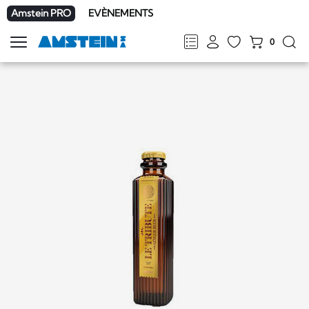
Amstein PRO
EVÈNEMENTS
0
Afficher
la
FR
DE
EN
IT
navigation