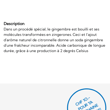
Description
Dans un procédé spécial, le gingembre est bouilli et ses
molécules transformées en zingerones. Ceci et l'ajout
d'arôme naturel de citronnelle donne un soda gingembre
d'une fraîcheur incomparable. Acide carbonique de longue
durée, grâce à une production à 2 degrés Celsius
CHF 1O.-
P
O
U
R
T
A
P
R
O
C
AI
N
C
O
M
M
A
N
D