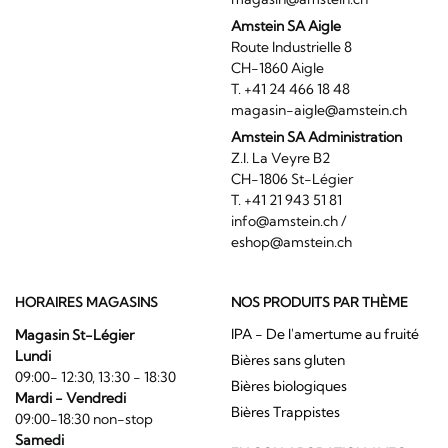
Amstein SA Aigle
Route Industrielle 8
CH-1860 Aigle
T. +41 24 466 18 48
magasin-aigle@amstein.ch
Amstein SA Administration
Z.I. La Veyre B2
CH-1806 St-Légier
T. +41 21 943 51 81
info@amstein.ch
/
eshop@amstein.ch
HORAIRES MAGASINS
NOS PRODUITS PAR THÈME
IPA - De l'amertume au fruité
Magasin St-Légier
Lundi
Bières sans gluten
09:00- 12:30, 13:30 - 18:30
Bières biologiques
Mardi - Vendredi
Bières Trappistes
09:00-18:30 non-stop
Samedi