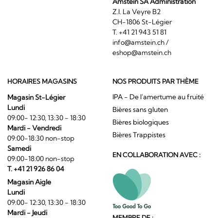
Amstein SA Administration
Z.I. La Veyre B2
CH-1806 St-Légier
T. +41 21 943 51 81
info@amstein.ch
/
eshop@amstein.ch
HORAIRES MAGASINS
NOS PRODUITS PAR THÈME
IPA - De l'amertume au fruité
Magasin St-Légier
Lundi
Bières sans gluten
09:00- 12:30, 13:30 - 18:30
Bières biologiques
Mardi - Vendredi
Bières Trappistes
09:00-18:30 non-stop
Samedi
EN COLLABORATION AVEC :
09:00-18:00 non-stop
T. +41 21 926 86 04
Magasin Aigle
Lundi
09:00- 12:30, 13:30 - 18:30
Mardi - Jeudi
MEMBRE DE :