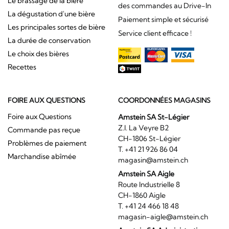
Le brassage de la bière
des commandes au Drive-In
La dégustation d'une bière
Paiement simple et sécurisé
Les principales sortes de bière
Service client efficace !
La durée de conservation
Le choix des bières
Recettes
FOIRE AUX QUESTIONS
COORDONNÉES MAGASINS
Foire aux Questions
Amstein SA St-Légier
Z.I. La Veyre B2
Commande pas reçue
CH-1806 St-Légier
Problèmes de paiement
T. +41 21 926 86 04
Marchandise abîmée
magasin@amstein.ch
Amstein SA Aigle
Route Industrielle 8
CH-1860 Aigle
T. +41 24 466 18 48
magasin-aigle@amstein.ch