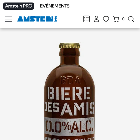
Amstein PRO
EVÈNEMENTS
0
Afficher
la
FR
DE
EN
IT
navigation