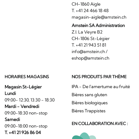
CH-1860 Aigle
T. +41 24 466 18 48
magasin-aigle@amstein.ch
Amstein SA Administration
Z.I. La Veyre B2
CH-1806 St-Légier
T. +41 21 943 51 81
info@amstein.ch
/
eshop@amstein.ch
HORAIRES MAGASINS
NOS PRODUITS PAR THÈME
IPA - De l'amertume au fruité
Magasin St-Légier
Lundi
Bières sans gluten
09:00- 12:30, 13:30 - 18:30
Bières biologiques
Mardi - Vendredi
Bières Trappistes
09:00-18:30 non-stop
Samedi
EN COLLABORATION AVEC :
09:00-18:00 non-stop
T. +41 21 926 86 04