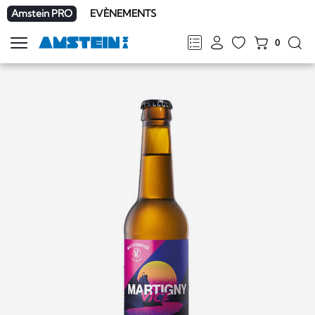
Amstein PRO
EVÈNEMENTS
0
Afficher
la
FR
DE
EN
IT
navigation