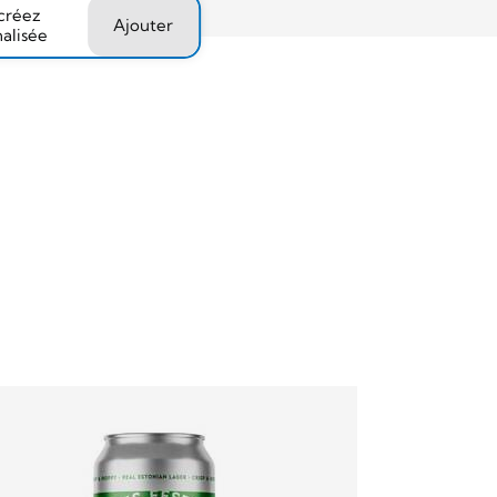
 créez
Ajouter
nalisée