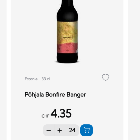
Estonie
33 cl
Põhjala Bonfire Banger
4.35
CHF