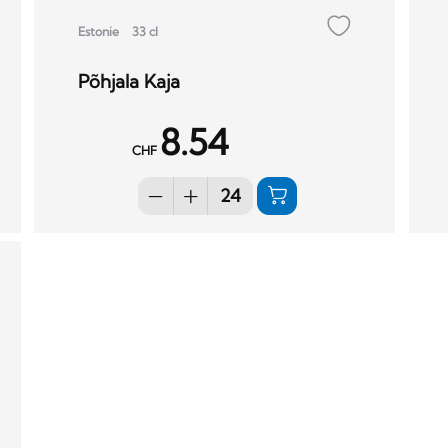
Estonie
33 cl
Põhjala Kaja
8.54
CHF