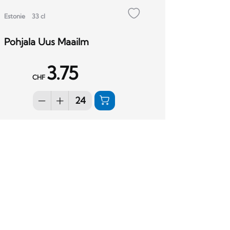
Estonie
33 cl
Pohjala Uus Maailm
3.75
CHF