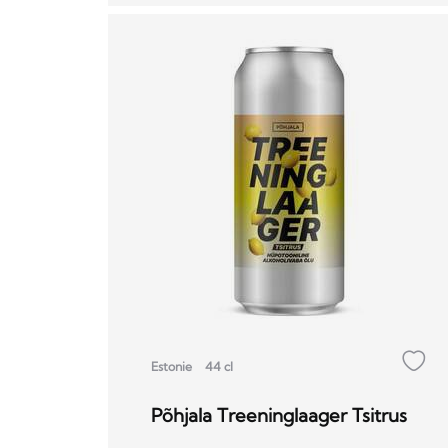
Estonie
44 cl
Põhjala Treeninglaager Tsitrus