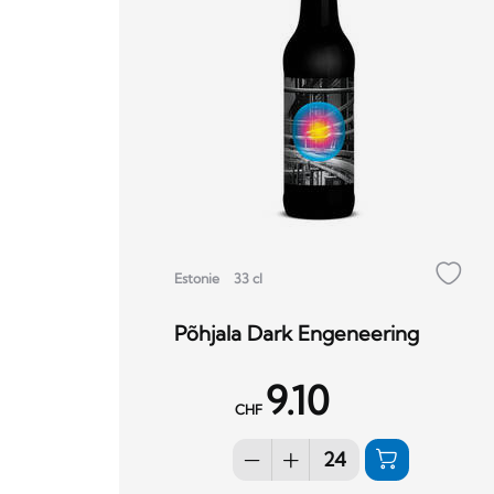
Estonie
33 cl
Põhjala Dark Engeneering
9.10
CHF