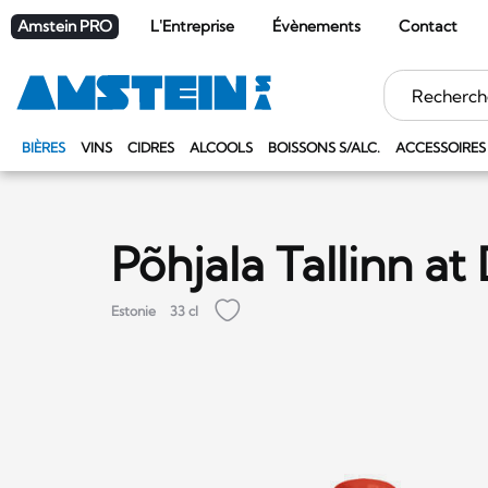
Amstein PRO
L'Entreprise
Évènements
Contact
Mots
clés
BIÈRES
VINS
CIDRES
ALCOOLS
BOISSONS S/ALC.
ACCESSOIRES
Põhjala Tallinn a
Estonie
33 cl