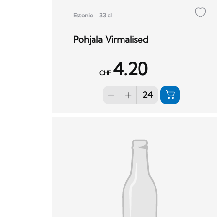
Estonie
33 cl
Pohjala Virmalised
4.20
CHF