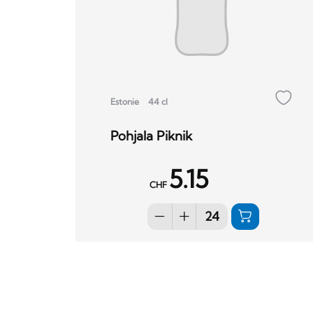
Estonie
44 cl
Pohjala Piknik
5.15
CHF