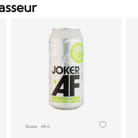
asseur
Ecosse
44 cl