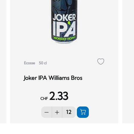
Ecosse
50 cl
Joker IPA Williams Bros
2.33
CHF