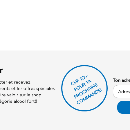
r
CHF 1O.-
Ton adre
P
O
U
R
T
A
P
R
O
C
AI
N
C
O
M
M
A
N
D
tter et recevez
E
nts et les offres spéciales.
H
E!
re valoir sur le shop
orie alcool fort)!