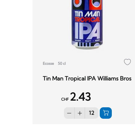
Ecosse
50 cl
Tin Man Tropical IPA Williams Bros
2.43
CHF