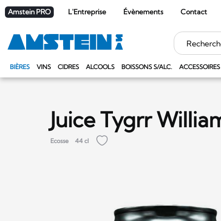
Amstein PRO
L'Entreprise
Évènements
Contact
Mots
clés
BIÈRES
VINS
CIDRES
ALCOOLS
BOISSONS S/ALC.
ACCESSOIRES
Juice Tygrr Willia
Ecosse
44 cl