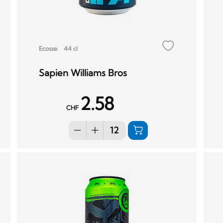
Ecosse
44 cl
Sapien Williams Bros
2.58
CHF