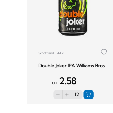
Schottland
44 cl
Double Joker IPA Williams Bros
2.58
CHF