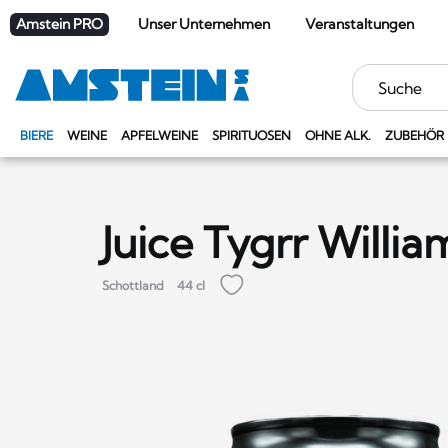
Amstein PRO
Unser Unternehmen
Veranstaltungen
Stichwörter
BIERE
WEINE
APFELWEINE
SPIRITUOSEN
OHNE ALK.
ZUBEHÖR
Juice Tygrr Willia
Schottland
44 cl