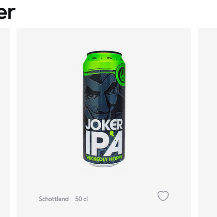
er
Schottland
50 cl