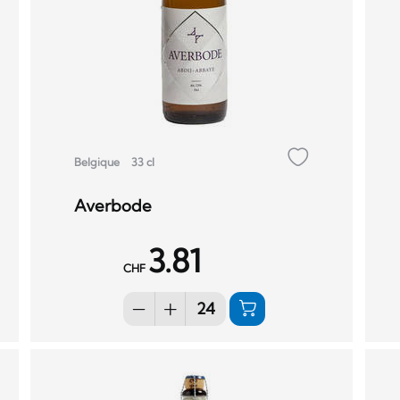
Belgique
33 cl
Averbode
3.81
CHF