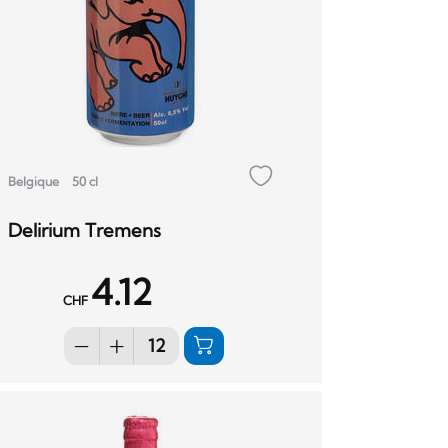
Belgique
50 cl
Delirium Tremens
4.12
CHF