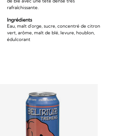
de blé avec une tête dense très
rafraîchissante.
Ingrédients
Eau, malt d'orge, sucre, concentré de citron
vert, arôme, malt de blé, levure, houblon,
édulcorant